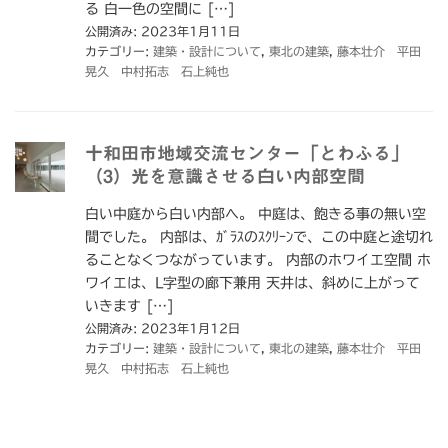
る 白一色の空間に […]
公開済み: 2023年1月11日
カテゴリー:
建築・設計について
,
東北の建築
,
藤本壮介 平田
晃久 中村拓志 石上純也
十和田市地域交流センター「とわふる」
（3）光を意識させる白い内部空間
白い中庭から白い内部へ。 中庭は、飽きる事の無い空
間でした。 内部は、ｶﾞﾗｽのｽｸﾘｰﾝで、この中庭と途切れ
ることなくつながっています。 内部のホワイエ空間 ホ
ワイエは、L字型の廊下兼用 天井は、斜めに上がって
いきます […]
公開済み: 2023年1月12日
カテゴリー:
建築・設計について
,
東北の建築
,
藤本壮介 平田
晃久 中村拓志 石上純也