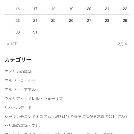
16
17
18
19
20
21
22
23
24
25
26
27
28
29
30
31
« 12月
2月 »
カテゴリー
アメリカの建築
アルヴァロ・シザ
アルヴァ・アアルト
ウイリアム・メレル・ヴォーリズ
ザハ・ハディド
シーランチコンドミニアム（ｶﾘﾌｫﾙﾆｱの海岸に拡がる木造のｺﾝﾄﾞﾐﾆｱﾑ）
バリ島の建築・文化