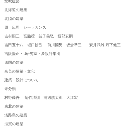
北欧建築
北海道の建築
北陸の建築
原 広司 シーラカンス
吉村順三 宮脇檀 益子義弘 堀部安嗣
吉田五十八 堀口捨己 前川國男 坂倉準三 安井武雄 丹下健三
吉阪隆正・U研究室・象設計集団
四国の建築
奈良の建築・文化
建築・設計について
未分類
村野藤吾 菊竹清訓 浦辺鎮太郎 大江宏
東北の建築
淡路島の建築
滋賀の建築