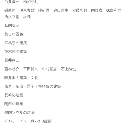
白井晟一 柿沼守利
磯崎新 伊東豊雄 隈研吾 谷口吉生 安藤忠雄 内藤廣 妹島和世
西沢立衛 坂茂
私的な話
美しい景色
群馬県の建築
茨木県の建築
藤井厚二
藤本壮介 平田晃久 中村拓志 石上純也
軽井沢の建築・文化
鎌倉・葉山・逗子・横須賀の建築
長崎の建築
関西の建築
韓国ソウルの建築
ｼﾞｪﾌﾘｰ・ﾊﾞﾜ ｽﾘﾗﾝｶの建築