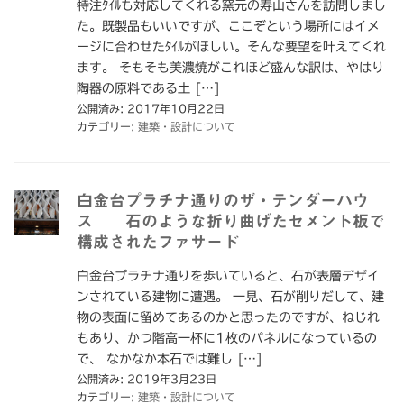
特注ﾀｲﾙも対応してくれる窯元の寿山さんを訪問しまし
た。既製品もいいですが、ここぞという場所にはイメ
ージに合わせたﾀｲﾙがほしい。そんな要望を叶えてくれ
ます。 そもそも美濃焼がこれほど盛んな訳は、やはり
陶器の原料である土 […]
公開済み: 2017年10月22日
カテゴリー:
建築・設計について
白金台プラチナ通りのザ・テンダーハウ
ス 石のような折り曲げたセメント板で
構成されたファサード
白金台プラチナ通りを歩いていると、石が表層デザイ
ンされている建物に遭遇。 一見、石が削りだして、建
物の表面に留めてあるのかと思ったのですが、ねじれ
もあり、かつ階高一杯に1枚のパネルになっているの
で、 なかなか本石では難し […]
公開済み: 2019年3月23日
カテゴリー:
建築・設計について