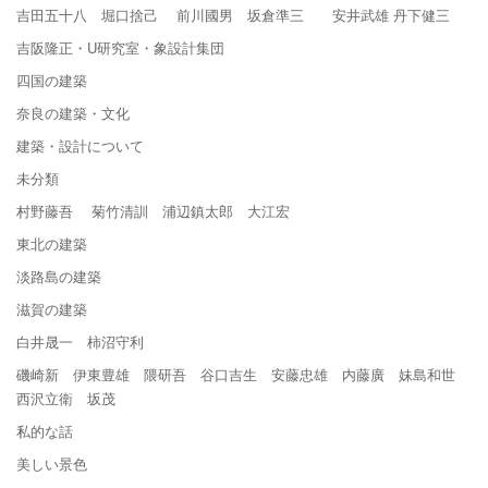
吉田五十八 堀口捨己 前川國男 坂倉準三 安井武雄 丹下健三
吉阪隆正・U研究室・象設計集団
四国の建築
奈良の建築・文化
建築・設計について
未分類
村野藤吾 菊竹清訓 浦辺鎮太郎 大江宏
東北の建築
淡路島の建築
滋賀の建築
白井晟一 柿沼守利
磯崎新 伊東豊雄 隈研吾 谷口吉生 安藤忠雄 内藤廣 妹島和世
西沢立衛 坂茂
私的な話
美しい景色