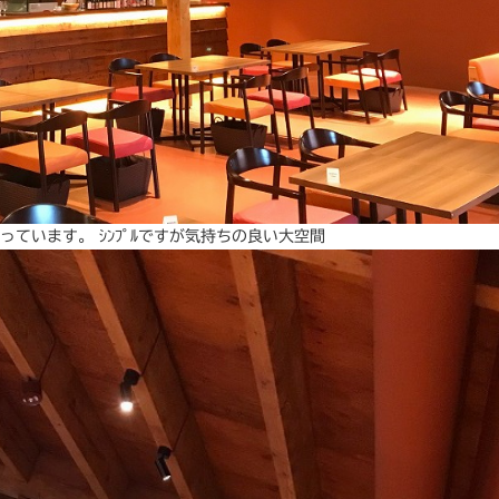
ています。 ｼﾝﾌﾟﾙですが気持ちの良い大空間