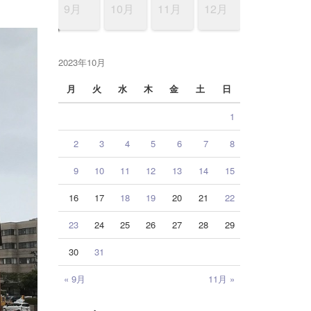
12月
12月
12月
12月
12月
12月
12月
12月
12月
12月
12月
12月
12月
12月
12月
12月
12月
9月
10月
11月
12月
2023年10月
月
火
水
木
金
土
日
1
2
3
4
5
6
7
8
9
10
11
12
13
14
15
16
17
18
19
20
21
22
23
24
25
26
27
28
29
30
31
« 9月
11月 »