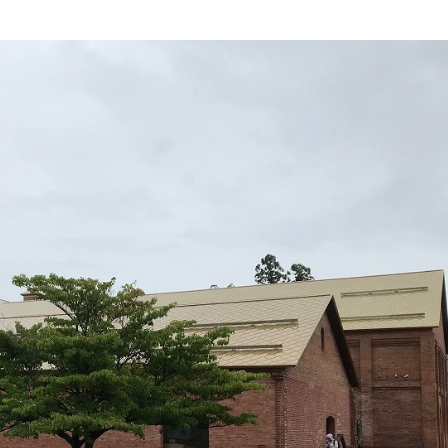
9月
9月
9月
9月
9月
9月
9月
9月
9月
9月
9月
9月
9月
9月
9月
9月
9月
10月
10月
10月
10月
10月
10月
10月
10月
10月
10月
10月
10月
10月
10月
10月
10月
10月
11月
11月
11月
11月
11月
11月
11月
11月
11月
11月
11月
11月
11月
11月
11月
11月
11月