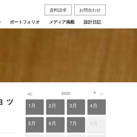
資料請求
お問合わせ
ル
ポートフォリオ
メディア掲載
設計日記
≪
≫
2026
▼
ョッ
4月
4月
4月
4月
4月
4月
4月
4月
4月
4月
4月
4月
4月
4月
4月
4月
4月
1月
2月
3月
4月
8月
8月
8月
8月
8月
8月
8月
8月
8月
8月
8月
8月
8月
8月
8月
8月
8月
5月
6月
7月
8月