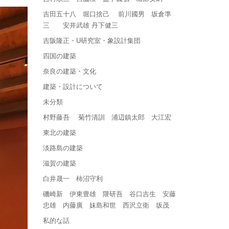
吉田五十八 堀口捨己 前川國男 坂倉準
三 安井武雄 丹下健三
吉阪隆正・U研究室・象設計集団
四国の建築
奈良の建築・文化
建築・設計について
未分類
村野藤吾 菊竹清訓 浦辺鎮太郎 大江宏
東北の建築
淡路島の建築
滋賀の建築
白井晟一 柿沼守利
磯崎新 伊東豊雄 隈研吾 谷口吉生 安藤
忠雄 内藤廣 妹島和世 西沢立衛 坂茂
私的な話