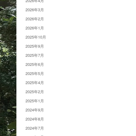
2026年4月
2026年3月
2026年2月
2026年1月
2025年10月
2025年9月
2025年7月
2025年6月
2025年5月
2025年4月
2025年2月
2025年1月
2024年9月
2024年8月
2024年7月