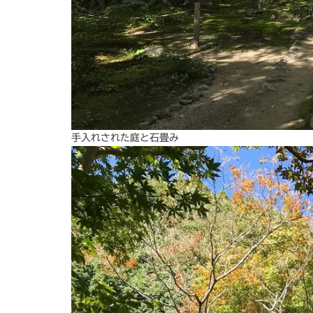
手入れされた庭と石畳み