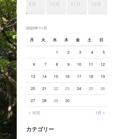
12月
12月
12月
12月
12月
12月
12月
12月
12月
12月
12月
12月
12月
12月
12月
12月
12月
9月
10月
11月
12月
2023年11月
月
火
水
木
金
土
日
1
2
3
4
5
6
7
8
9
10
11
12
13
14
15
16
17
18
19
20
21
22
23
24
25
26
27
28
29
30
« 10月
1月 »
カテゴリー