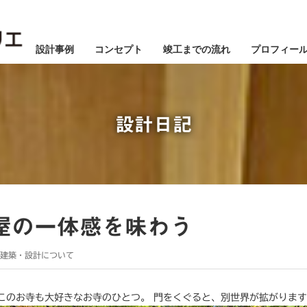
設計事例
コンセプト
竣工までの流れ
プロフィー
設計日記
屋の一体感を味わう
1月
1月
1月
1月
1月
1月
1月
1月
1月
1月
1月
1月
1月
1月
1月
1月
1月
2月
2月
2月
2月
2月
2月
2月
2月
2月
2月
2月
2月
2月
2月
2月
2月
2月
3月
3月
3月
3月
3月
3月
3月
3月
3月
3月
3月
3月
3月
3月
3月
3月
3月
建築・設計について
5月
5月
5月
5月
5月
5月
5月
5月
5月
5月
5月
5月
5月
5月
5月
5月
5月
6月
6月
6月
6月
6月
6月
6月
6月
6月
6月
6月
6月
6月
6月
6月
6月
6月
7月
7月
7月
7月
7月
7月
7月
7月
7月
7月
7月
7月
7月
7月
7月
7月
7月
このお寺も大好きなお寺のひとつ。 門をくぐると、別世界が拡がりま