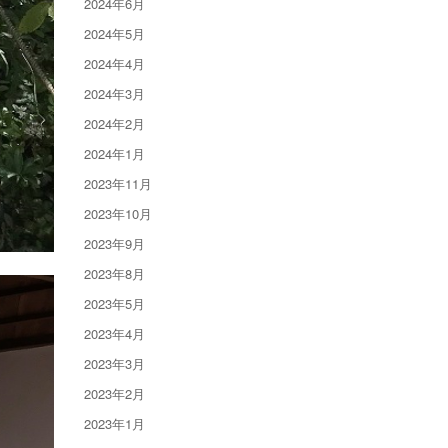
2024年6月
2024年5月
2024年4月
2024年3月
2024年2月
2024年1月
2023年11月
2023年10月
2023年9月
2023年8月
2023年5月
2023年4月
2023年3月
2023年2月
2023年1月