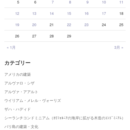
5
6
7
8
9
10
11
12
13
14
15
16
17
18
19
20
21
22
23
24
25
26
27
28
29
« 1月
3月 »
カテゴリー
アメリカの建築
アルヴァロ・シザ
アルヴァ・アアルト
ウイリアム・メレル・ヴォーリズ
ザハ・ハディド
シーランチコンドミニアム（ｶﾘﾌｫﾙﾆｱの海岸に拡がる木造のｺﾝﾄﾞﾐﾆｱﾑ）
バリ島の建築・文化