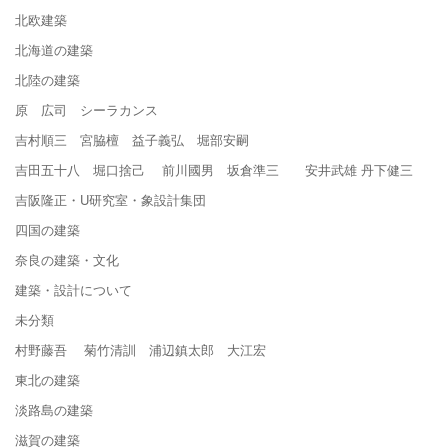
北欧建築
北海道の建築
北陸の建築
原 広司 シーラカンス
吉村順三 宮脇檀 益子義弘 堀部安嗣
吉田五十八 堀口捨己 前川國男 坂倉準三 安井武雄 丹下健三
吉阪隆正・U研究室・象設計集団
四国の建築
奈良の建築・文化
建築・設計について
未分類
村野藤吾 菊竹清訓 浦辺鎮太郎 大江宏
東北の建築
淡路島の建築
滋賀の建築