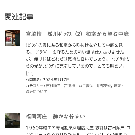
関連記事
宮脇檀 松川ﾎﾞｯｸｽ（2）和室から望む中庭
ﾘﾋﾞﾝｸﾞの奥にある和室から吹抜けを介して中庭を見
る。 ﾌﾟﾗｲﾍﾞｰﾄを守るための赤い塀は仕方ありません
が、無ければどれだけ気持ち良いでしょう。 ﾄｯﾌﾟﾗｲﾄか
らの光がﾘﾋﾞﾝｸﾞに充満しているので、とても明るい。
[…]
公開済み: 2024年1月7日
カテゴリー:
吉村順三 宮脇檀 益子義弘 堀部安嗣
,
建築・
設計について
福岡河庄 静かな佇まい
1960年竣工の寿司割烹料理店河庄 設計は吉村順三 コ
ンクリート造でありながらも、マッスとしての表現で