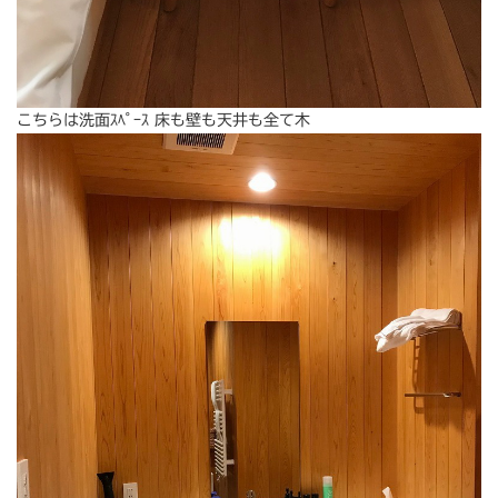
こちらは洗面ｽﾍﾟｰｽ 床も壁も天井も全て木