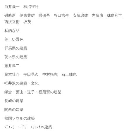
白井晟一 柿沼守利
磯崎新 伊東豊雄 隈研吾 谷口吉生 安藤忠雄 内藤廣 妹島和世
西沢立衛 坂茂
私的な話
美しい景色
群馬県の建築
茨木県の建築
藤井厚二
藤本壮介 平田晃久 中村拓志 石上純也
軽井沢の建築・文化
鎌倉・葉山・逗子・横須賀の建築
長崎の建築
関西の建築
韓国ソウルの建築
ｼﾞｪﾌﾘｰ・ﾊﾞﾜ ｽﾘﾗﾝｶの建築