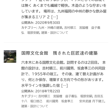
は無く あくまでも繊細で軽快。木造のような佇まいを
しています。 場所は、九州福岡の中州の静かな飲み屋
が集まるエリア 2 […]
公開済み: 2020年9月30日
カテゴリー:
九州・沖縄の建築
,
吉村順三 宮脇檀 益子義
弘 堀部安嗣
,
建築・設計について
国際文化会館 残された巨匠達の建築
六本木にある国際文化会館。訪問するのは2回目。 本
館の設計は、吉村順三、前川國男、坂倉準三の共同設
計で、1955年の竣工。 その後、建て替え計画があ
り、何とか保存、増築する方向で今の形があります。
水平ラインを強調した宿 […]
公開済み: 2018年7月22日
カテゴリー:
吉村順三 宮脇檀 益子義弘 堀部安嗣
,
吉田五
十八 堀口捨己 前川國男 坂倉準三 安井武雄 丹下健三
,
建築・設計について