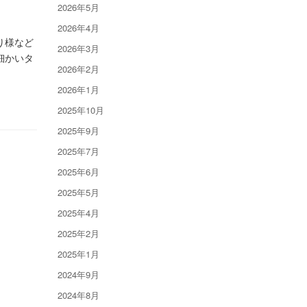
2026年5月
2026年4月
り様など
2026年3月
細かいタ
2026年2月
2026年1月
2025年10月
2025年9月
2025年7月
2025年6月
2025年5月
2025年4月
2025年2月
2025年1月
2024年9月
2024年8月