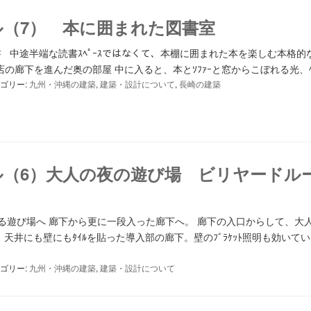
ル（7） 本に囲まれた図書室
 中途半端な読書ｽﾍﾟｰｽではなくて、本棚に囲まれた本を楽しむ本格的な
店の廊下を進んだ奥の部屋 中に入ると、本とｿﾌｧｰと窓からこぼれる光、ﾍﾟﾝ
ゴリー:
九州・沖縄の建築
,
建築・設計について
,
長崎の建築
ル（6）大人の夜の遊び場 ビリヤードル
る遊び場へ 廊下から更に一段入った廊下へ。 廊下の入口からして、大
天井にも壁にもﾀｲﾙを貼った導入部の廊下。壁のﾌﾞﾗｹｯﾄ照明も効いて
ゴリー:
九州・沖縄の建築
,
建築・設計について