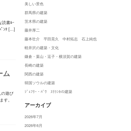
美しい景色
群馬県の建築
茨木県の建築
読書ﾙｰ
ﾀ […]
藤井厚二
藤本壮介 平田晃久 中村拓志 石上純也
軽井沢の建築・文化
鎌倉・葉山・逗子・横須賀の建築
長崎の建築
ーム
関西の建築
韓国ソウルの建築
ｼﾞｪﾌﾘｰ・ﾊﾞﾜ ｽﾘﾗﾝｶの建築
人の遊び
います。
アーカイブ
2026年7月
2026年6月