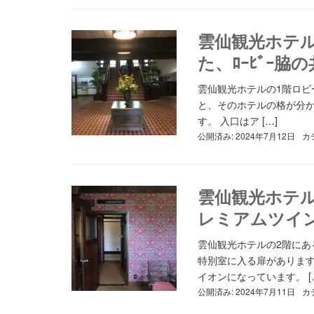
雲仙観光ホテル
た、ﾛｰﾋﾞｰ脇の共
雲仙観光ホテルの1階ロビー
と、そのホテルの格が分か
す。 入口はア […]
公開済み: 2024年7月12日
カ
雲仙観光ホテル（
レミアムツイ
雲仙観光ホテルの2階にあ
特別室に入る扉があります
イオンになっています。 [
公開済み: 2024年7月11日
カ