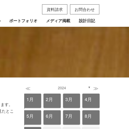
資料請求
お問合わせ
ル
ポートフォリオ
メディア掲載
設計日記
≪
≫
2024
▼
4月
4月
4月
4月
4月
4月
4月
4月
4月
4月
4月
4月
4月
4月
4月
4月
4月
1月
2月
3月
4月
ります。
見たとこ
8月
8月
8月
8月
8月
8月
8月
8月
8月
8月
8月
8月
8月
8月
8月
8月
8月
5月
6月
7月
8月