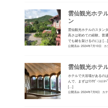
雲仙観光ホテル
ン
雲仙観光ホテルのスタンダ
高さは初めての経験。普通
でも鍵を架けるのには […]
公開済み: 2024年7月10日
カ
雲仙観光ホテ
ホテルで大浴場があるのは
んで、まずはﾘﾗｸｾﾞｰｼｮﾝ
[…]
公開済み: 2024年7月9日
カテ