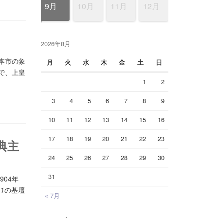
12月
12月
12月
12月
12月
12月
12月
12月
12月
12月
12月
12月
12月
12月
12月
12月
12月
9月
10月
11月
12月
2026年8月
本市の象
月
火
水
木
金
土
日
で、上皇
1
2
3
4
5
6
7
8
9
10
11
12
13
14
15
16
17
18
19
20
21
22
23
典主
24
25
26
27
28
29
30
31
04年
ﾁの基壇
« 7月