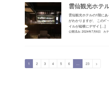
雲仙観光ホテル（5
雲仙観光ホテルの1階にあ
がわかりますが、 このﾊ
イルが縦横にデザイ […]
公開済み: 2024年7月6日
カテ
1
2
3
4
5
6
…
23
>