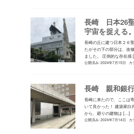
長崎 日本26
宇宙を捉える
長崎の丘に建つ日本２６聖
たがその下の部分は、改修
ました。 圧倒的な存在感 [
公開済み: 2024年7月15日
カ
長崎 親和銀
長崎に来たので、ここは寄ら
いて良かった！ 建築家白
から、廻りの建物は […]
公開済み: 2024年7月14日
カ