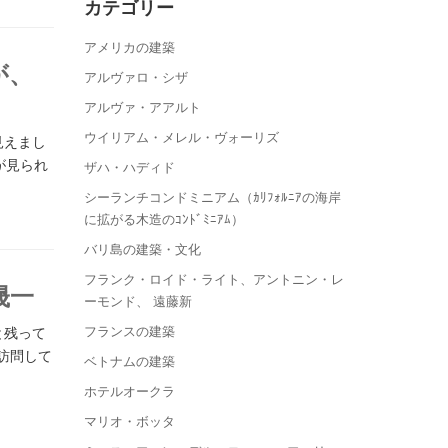
カテゴリー
アメリカの建築
が、
アルヴァロ・シザ
アルヴァ・アアルト
ウイリアム・メレル・ヴォーリズ
見えまし
が見られ
ザハ・ハディド
シーランチコンドミニアム（ｶﾘﾌｫﾙﾆｱの海岸
に拡がる木造のｺﾝﾄﾞﾐﾆｱﾑ）
バリ島の建築・文化
フランク・ロイド・ライト、アントニン・レ
晟一
ーモンド、 遠藤新
フランスの建築
と残って
訪問して
ベトナムの建築
ホテルオークラ
マリオ・ボッタ