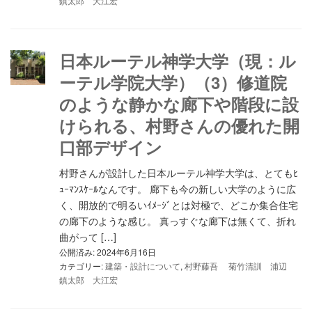
鎮太郎 大江宏
日本ルーテル神学大学（現：ル
ーテル学院大学）（3）修道院
のような静かな廊下や階段に設
けられる、村野さんの優れた開
口部デザイン
村野さんが設計した日本ルーテル神学大学は、とてもﾋ
ｭｰﾏﾝｽｹｰﾙなんです。 廊下も今の新しい大学のように広
く、開放的で明るいｲﾒｰｼﾞとは対極で、どこか集合住宅
の廊下のような感じ。 真っすぐな廊下は無くて、折れ
曲がって […]
公開済み: 2024年6月16日
カテゴリー:
建築・設計について
,
村野藤吾 菊竹清訓 浦辺
鎮太郎 大江宏