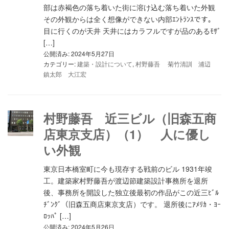
部は赤褐色の落ち着いた街に溶け込む落ち着いた外観
その外観からは全く想像ができない内部ｴﾝﾄﾗﾝｽです。
目に行くのが天井 天井にはカラフルですが品のあるﾓｻﾞ
[…]
公開済み: 2024年5月27日
カテゴリー:
建築・設計について
,
村野藤吾 菊竹清訓 浦辺
鎮太郎 大江宏
村野藤吾 近三ビル（旧森五商
店東京支店）（1） 人に優し
い外観
東京日本橋室町に今も現存する戦前のビル 1931年竣
工。建築家村野藤吾が渡辺節建築設計事務所を退所
後、事務所を開設した独立後最初の作品がこの近三ﾋﾞﾙ
ﾁﾞﾝｸﾞ（旧森五商店東京支店）です。 退所後にｱﾒﾘｶ・ﾖｰ
ﾛｯﾊﾟ […]
公開済み: 2024年5月26日