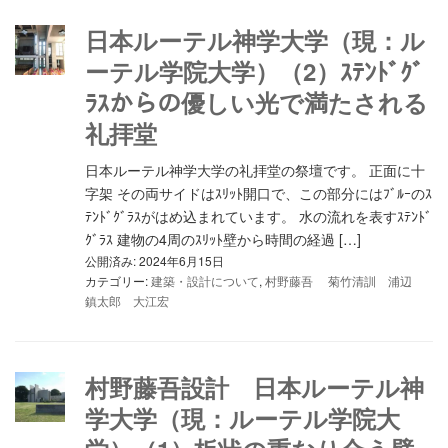
日本ルーテル神学大学（現：ル
ーテル学院大学）（2）ｽﾃﾝﾄﾞｸﾞ
ﾗｽからの優しい光で満たされる
礼拝堂
日本ルーテル神学大学の礼拝堂の祭壇です。 正面に十
字架 その両サイドはｽﾘｯﾄ開口で、この部分にはﾌﾞﾙｰのｽ
ﾃﾝﾄﾞｸﾞﾗｽがはめ込まれています。 水の流れを表すｽﾃﾝﾄﾞ
ｸﾞﾗｽ 建物の4周のｽﾘｯﾄ壁から時間の経過 […]
公開済み: 2024年6月15日
カテゴリー:
建築・設計について
,
村野藤吾 菊竹清訓 浦辺
鎮太郎 大江宏
村野藤吾設計 日本ルーテル神
学大学（現：ルーテル学院大