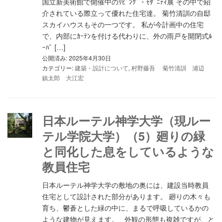
国立新美術館で開催中のﾘﾋﾞﾝｸﾞ・ﾓﾀﾞﾆﾃｨ展 その中で紹
介されている際立って優れた住宅達。 菊竹清訓の自邸
スカイハウスもその一つです。 私が今計画中の住宅
で、内部にｶｰﾃﾝを付ける代わりに、外の雨戸を開閉式ﾙ
ｰﾊﾞ […]
公開済み: 2025年4月30日
カテゴリー:
建築・設計について
,
村野藤吾 菊竹清訓 浦辺
鎮太郎 大江宏
日本ルーテル神学大学（現ルー
テル学院大学）（5）廻りの緑
と同化した息をしているような
教員住宅
日本ルーテル神学大学の敷地の奥には、建設当時教員
住宅として設計された部分があります。 廻りの木々も
育ち、鬱蒼とした緑の中に、まるで呼吸しているかの
ような建物が見えます。 外観の形態も複雑ですが、と