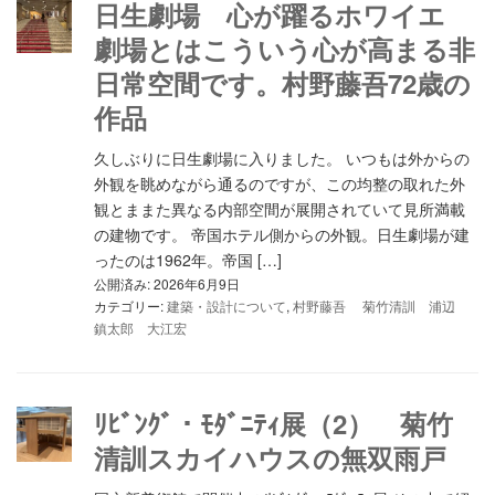
日生劇場 心が躍るホワイエ
劇場とはこういう心が高まる非
日常空間です。村野藤吾72歳の
作品
久しぶりに日生劇場に入りました。 いつもは外からの
外観を眺めながら通るのですが、この均整の取れた外
観とままた異なる内部空間が展開されていて見所満載
の建物です。 帝国ホテル側からの外観。日生劇場が建
ったのは1962年。帝国 […]
公開済み: 2026年6月9日
カテゴリー:
建築・設計について
,
村野藤吾 菊竹清訓 浦辺
鎮太郎 大江宏
ﾘﾋﾞﾝｸﾞ・ﾓﾀﾞﾆﾃｨ展（2） 菊竹
清訓スカイハウスの無双雨戸