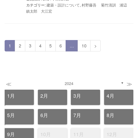
カテゴリー:
建築・設計について
,
村野藤吾 菊竹清訓 浦辺
鎮太郎 大江宏
1
2
3
4
5
6
…
10
>
≪
≫
2024
▼
1月
2月
3月
4月
5月
6月
7月
8月
9月
10月
11月
12月