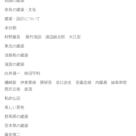
四国の建築
奈良の建築・文化
建築・設計について
未分類
村野藤吾 菊竹清訓 浦辺鎮太郎 大江宏
東北の建築
淡路島の建築
滋賀の建築
白井晟一 柿沼守利
磯崎新 伊東豊雄 隈研吾 谷口吉生 安藤忠雄 内藤廣 妹島和世
西沢立衛 坂茂
私的な話
美しい景色
群馬県の建築
茨木県の建築
藤井厚二