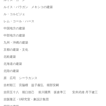
ルイス・バラガン メキシコの建築
ル・コルビジェ
レム・コール・ハース
中国地方の建築
中部地方の建築
九州・沖縄の建築
京都の建築・文化
北欧建築
北海道の建築
北陸の建築
原 広司 シーラカンス
吉村順三 宮脇檀 益子義弘 堀部安嗣
吉田五十八 堀口捨己 前川國男 坂倉準三 安井武雄 丹下健三
吉阪隆正・U研究室・象設計集団