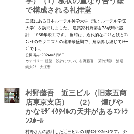
学）（1）板状の重なり合う壁
で構成される礼拝堂
三鷹にある日本ルーテル神学大学（現：ルーテル学院
大学）を訪問しました。 建築家村野藤吾78歳時の設
計 1969年竣工です。 当時は、近代的なｶﾞﾗｽと鉄とｺﾝ
ｸﾘｰﾄのモダニズムの建築最盛期で、建築界も総じてｼｬｰ
ﾌﾟで […]
公開済み: 2024年6月8日
カテゴリー:
建築・設計について
,
村野藤吾 菊竹清訓 浦辺
鎮太郎 大江宏
村野藤吾 近三ビル（旧森五商
店東京支店） （2） 煌びや
かなﾓｻﾞｲｸﾀｲﾙの天井があるｴﾝﾄﾗ
ﾝｽﾎｰﾙ
村野さんの設計した近三ビルの1階ｴﾝﾄﾗﾝｽﾎｰﾙです。 外