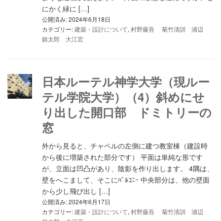
にかく緑に […]
公開済み: 2024年6月18日
カテゴリー:
建築・設計について
,
村野藤吾 菊竹清訓 浦辺
鎮太郎 大江宏
日本ルーテル神学大学（現ルー
テル学院大学）（4）斜めにせ
り出した開口部 ドミトリーの
窓
外から見ると、チャペルの左側に建つ教室棟（建設時
から後に増築された部分です） 平面は単純な形です
が、立面は凹凸があり、陰影を作り出します。 4隅は、
壁をへこまして、そこにﾊﾞﾙｺﾆｰ 中央部分は、他の壁面
から少し飛び出し […]
公開済み: 2024年6月17日
カテゴリー:
建築・設計について
,
村野藤吾 菊竹清訓 浦辺