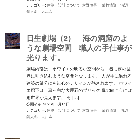
カテゴリー:
建築・設計について
,
村野藤吾 菊竹清訓 浦辺
鎮太郎 大江宏
日生劇場（2） 海の洞窟のよ
うな劇場空間 職人の手仕事が
光ります。
劇場内部は、ホワイエの明るい空間から一機に夢の世
界に引き込むような空間となります。 人が手に触れる
建築の部分にも細心のデザインが施されます。 ホワイ
エ廊下は、真っ白な大理石のブリック 扉の向こうには
別世界が見えます。 そ […]
公開済み: 2026年6月11日
カテゴリー:
建築・設計について
,
村野藤吾 菊竹清訓 浦辺
鎮太郎 大江宏