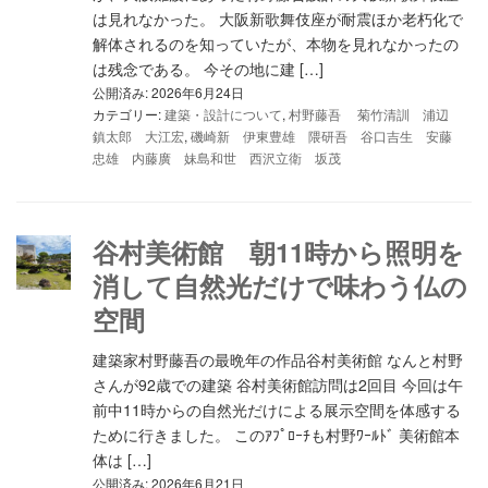
は見れなかった。 大阪新歌舞伎座が耐震ほか老朽化で
解体されるのを知っていたが、本物を見れなかったの
は残念である。 今その地に建 […]
公開済み: 2026年6月24日
カテゴリー:
建築・設計について
,
村野藤吾 菊竹清訓 浦辺
鎮太郎 大江宏
,
磯崎新 伊東豊雄 隈研吾 谷口吉生 安藤
忠雄 内藤廣 妹島和世 西沢立衛 坂茂
谷村美術館 朝11時から照明を
消して自然光だけで味わう仏の
空間
建築家村野藤吾の最晩年の作品谷村美術館 なんと村野
さんが92歳での建築 谷村美術館訪問は2回目 今回は午
前中11時からの自然光だけによる展示空間を体感する
ために行きました。 このｱﾌﾟﾛｰﾁも村野ﾜｰﾙﾄﾞ 美術館本
体は […]
公開済み: 2026年6月21日