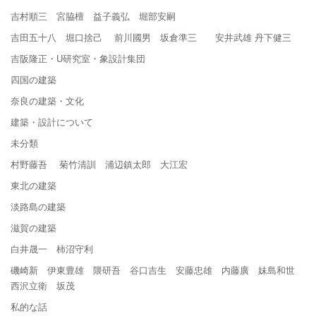
吉村順三 宮脇檀 益子義弘 堀部安嗣
吉田五十八 堀口捨己 前川國男 坂倉準三 安井武雄 丹下健三
吉阪隆正・U研究室・象設計集団
四国の建築
奈良の建築・文化
建築・設計について
未分類
村野藤吾 菊竹清訓 浦辺鎮太郎 大江宏
東北の建築
淡路島の建築
滋賀の建築
白井晟一 柿沼守利
磯崎新 伊東豊雄 隈研吾 谷口吉生 安藤忠雄 内藤廣 妹島和世
西沢立衛 坂茂
私的な話