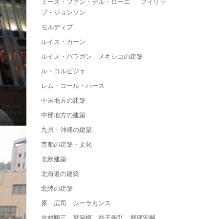
ミース・ファン・デル・ローエ フィリッ
プ・ジョンソン
モルディブ
ルイス・カーン
ルイス・バラガン メキシコの建築
ル・コルビジェ
レム・コール・ハース
中国地方の建築
中部地方の建築
九州・沖縄の建築
京都の建築・文化
北欧建築
北海道の建築
北陸の建築
原 広司 シーラカンス
吉村順三 宮脇檀 益子義弘 堀部安嗣