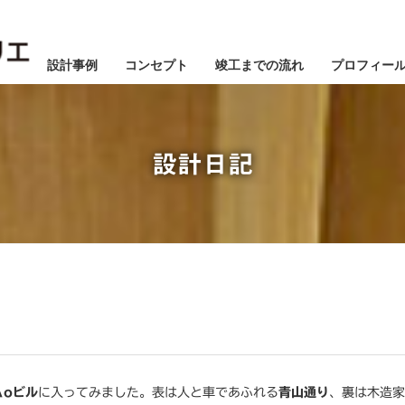
設計事例
コンセプト
竣工までの流れ
プロフィー
設計日記
1月
1月
1月
1月
1月
1月
1月
1月
1月
1月
1月
1月
1月
1月
1月
1月
1月
2月
2月
2月
2月
2月
2月
2月
2月
2月
2月
2月
2月
2月
2月
2月
2月
2月
3月
3月
3月
3月
3月
3月
3月
3月
3月
3月
3月
3月
3月
3月
3月
3月
3月
5月
5月
5月
5月
5月
5月
5月
5月
5月
5月
5月
5月
5月
5月
5月
5月
5月
6月
6月
6月
6月
6月
6月
6月
6月
6月
6月
6月
6月
6月
6月
6月
6月
6月
7月
7月
7月
7月
7月
7月
7月
7月
7月
7月
7月
7月
7月
7月
7月
7月
7月
Ａoビル
に入ってみました。表は人と車であふれる
青山通り
、裏は木造家