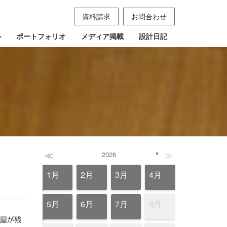
資料請求
お問合わせ
ル
ポートフォリオ
メディア掲載
設計日記
≪
≫
2026
▼
4月
4月
4月
4月
4月
4月
4月
4月
4月
4月
4月
4月
4月
4月
4月
4月
4月
1月
2月
3月
4月
8月
8月
8月
8月
8月
8月
8月
8月
8月
8月
8月
8月
8月
8月
8月
8月
8月
5月
6月
7月
8月
屋が残