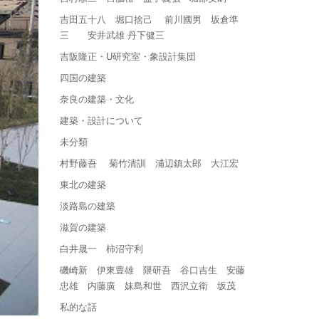
吉田五十八 堀口捨己 前川國男 坂倉準
三 安井武雄 丹下健三
吉阪隆正・U研究室・象設計集団
四国の建築
奈良の建築・文化
建築・設計について
未分類
村野藤吾 菊竹清訓 浦辺鎮太郎 大江宏
東北の建築
淡路島の建築
滋賀の建築
白井晟一 柿沼守利
磯崎新 伊東豊雄 隈研吾 谷口吉生 安藤
忠雄 内藤廣 妹島和世 西沢立衛 坂茂
私的な話