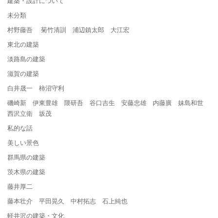
建築・設計について
未分類
村野藤吾 菊竹清訓 浦辺鎮太郎 大江宏
東北の建築
淡路島の建築
滋賀の建築
白井晟一 柿沼守利
磯崎新 伊東豊雄 隈研吾 谷口吉生 安藤忠雄 内藤廣 妹島和世
西沢立衛 坂茂
私的な話
美しい景色
群馬県の建築
茨木県の建築
藤井厚二
藤本壮介 平田晃久 中村拓志 石上純也
軽井沢の建築・文化