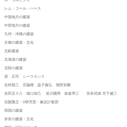
レム・コール・ハース
中国地方の建築
中部地方の建築
九州・沖縄の建築
京都の建築・文化
北欧建築
北海道の建築
北陸の建築
原 広司 シーラカンス
吉村順三 宮脇檀 益子義弘 堀部安嗣
吉田五十八 堀口捨己 前川國男 坂倉準三 安井武雄 丹下健三
吉阪隆正・U研究室・象設計集団
四国の建築
奈良の建築・文化