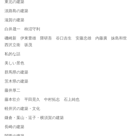
東北の建築
淡路島の建築
滋賀の建築
白井晟一 柿沼守利
磯崎新 伊東豊雄 隈研吾 谷口吉生 安藤忠雄 内藤廣 妹島和世
西沢立衛 坂茂
私的な話
美しい景色
群馬県の建築
茨木県の建築
藤井厚二
藤本壮介 平田晃久 中村拓志 石上純也
軽井沢の建築・文化
鎌倉・葉山・逗子・横須賀の建築
長崎の建築
関西の建築