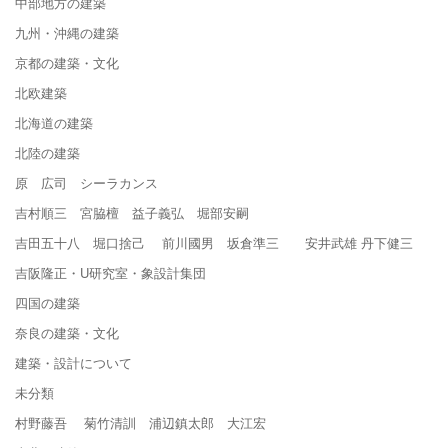
中部地方の建築
九州・沖縄の建築
京都の建築・文化
北欧建築
北海道の建築
北陸の建築
原 広司 シーラカンス
吉村順三 宮脇檀 益子義弘 堀部安嗣
吉田五十八 堀口捨己 前川國男 坂倉準三 安井武雄 丹下健三
吉阪隆正・U研究室・象設計集団
四国の建築
奈良の建築・文化
建築・設計について
未分類
村野藤吾 菊竹清訓 浦辺鎮太郎 大江宏