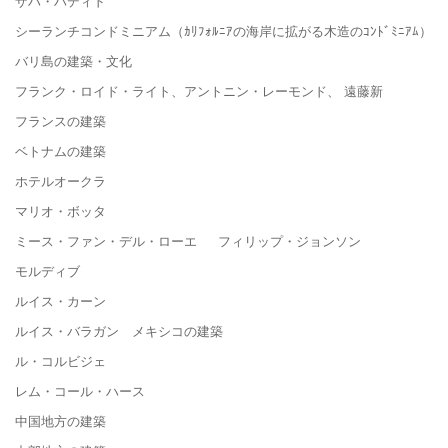
ザハ・ハディド
シーランチコンドミニアム（ｶﾘﾌｫﾙﾆｱの海岸に拡がる木造のｺﾝﾄﾞﾐﾆｱﾑ）
バリ島の建築・文化
フランク・ロイド・ライト、アントニン・レーモンド、 遠藤新
フランスの建築
ベトナムの建築
ホテルオークラ
マリオ・ボッタ
ミース・ファン・デル・ローエ フィリップ・ジョンソン
モルディブ
ルイス・カーン
ルイス・バラガン メキシコの建築
ル・コルビジェ
レム・コール・ハース
中国地方の建築