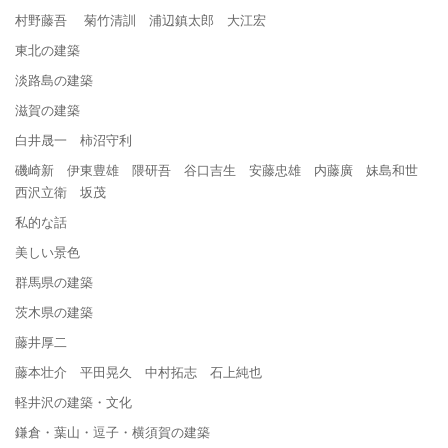
村野藤吾 菊竹清訓 浦辺鎮太郎 大江宏
東北の建築
淡路島の建築
滋賀の建築
白井晟一 柿沼守利
磯崎新 伊東豊雄 隈研吾 谷口吉生 安藤忠雄 内藤廣 妹島和世
西沢立衛 坂茂
私的な話
美しい景色
群馬県の建築
茨木県の建築
藤井厚二
藤本壮介 平田晃久 中村拓志 石上純也
軽井沢の建築・文化
鎌倉・葉山・逗子・横須賀の建築