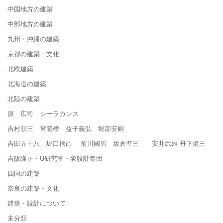
中国地方の建築
中部地方の建築
九州・沖縄の建築
京都の建築・文化
北欧建築
北海道の建築
北陸の建築
原 広司 シーラカンス
吉村順三 宮脇檀 益子義弘 堀部安嗣
吉田五十八 堀口捨己 前川國男 坂倉準三 安井武雄 丹下健三
吉阪隆正・U研究室・象設計集団
四国の建築
奈良の建築・文化
建築・設計について
未分類