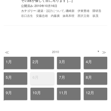
その緑が優しく目に写ります […]
公開済み: 2010年10月16日
カテゴリー:
建築・設計について
,
磯崎新 伊東豊雄 隈研吾
谷口吉生 安藤忠雄 内藤廣 妹島和世 西沢立衛 坂茂
≪
≫
2010
▼
1月
2月
3月
4月
5月
6月
7月
8月
9月
10月
11月
12月