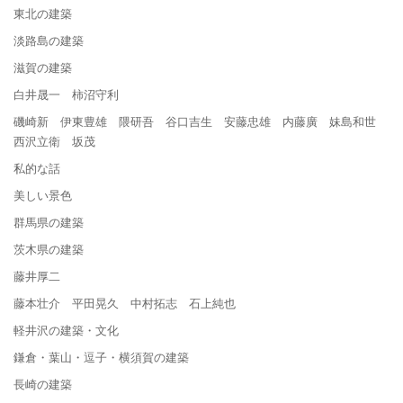
東北の建築
淡路島の建築
滋賀の建築
白井晟一 柿沼守利
磯崎新 伊東豊雄 隈研吾 谷口吉生 安藤忠雄 内藤廣 妹島和世
西沢立衛 坂茂
私的な話
美しい景色
群馬県の建築
茨木県の建築
藤井厚二
藤本壮介 平田晃久 中村拓志 石上純也
軽井沢の建築・文化
鎌倉・葉山・逗子・横須賀の建築
長崎の建築