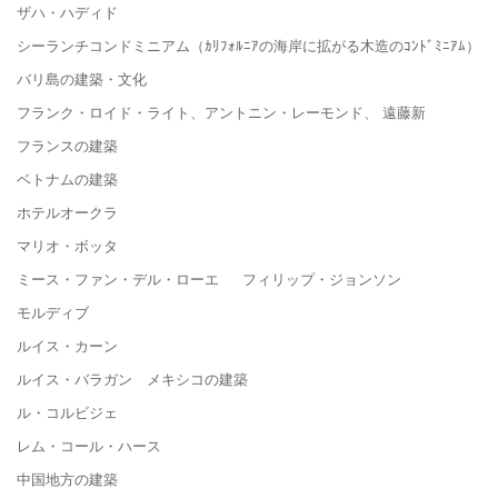
ザハ・ハディド
シーランチコンドミニアム（ｶﾘﾌｫﾙﾆｱの海岸に拡がる木造のｺﾝﾄﾞﾐﾆｱﾑ）
バリ島の建築・文化
フランク・ロイド・ライト、アントニン・レーモンド、 遠藤新
フランスの建築
ベトナムの建築
ホテルオークラ
マリオ・ボッタ
ミース・ファン・デル・ローエ フィリップ・ジョンソン
モルディブ
ルイス・カーン
ルイス・バラガン メキシコの建築
ル・コルビジェ
レム・コール・ハース
中国地方の建築