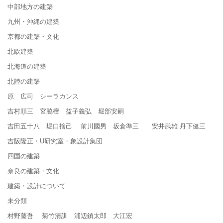
中部地方の建築
九州・沖縄の建築
京都の建築・文化
北欧建築
北海道の建築
北陸の建築
原 広司 シーラカンス
吉村順三 宮脇檀 益子義弘 堀部安嗣
吉田五十八 堀口捨己 前川國男 坂倉準三 安井武雄 丹下健三
吉阪隆正・U研究室・象設計集団
四国の建築
奈良の建築・文化
建築・設計について
未分類
村野藤吾 菊竹清訓 浦辺鎮太郎 大江宏