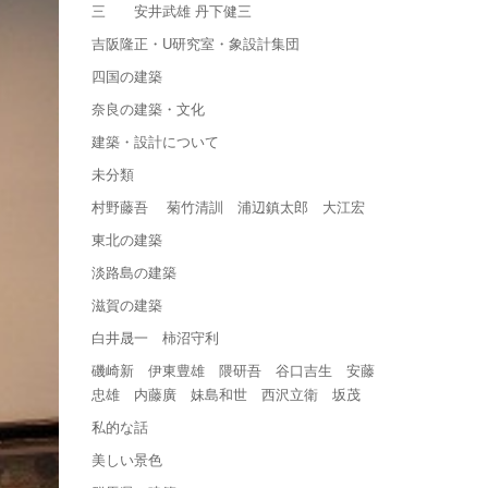
三 安井武雄 丹下健三
吉阪隆正・U研究室・象設計集団
四国の建築
奈良の建築・文化
建築・設計について
未分類
村野藤吾 菊竹清訓 浦辺鎮太郎 大江宏
東北の建築
淡路島の建築
滋賀の建築
白井晟一 柿沼守利
磯崎新 伊東豊雄 隈研吾 谷口吉生 安藤
忠雄 内藤廣 妹島和世 西沢立衛 坂茂
私的な話
美しい景色