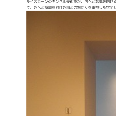
ルイスカーンのキンベル美術館が、内へと意識を向け
て、外へと意識を向け外部との繋がりを重視した空間