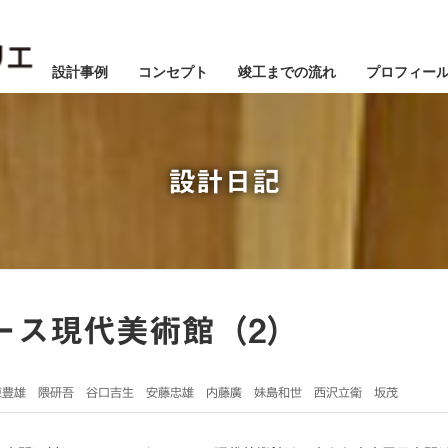
設計事例
コンセプト
竣工までの流れ
プロフィー
設計日記
ース現代美術館（2）
1月
1月
1月
1月
1月
1月
1月
1月
1月
1月
1月
1月
1月
1月
1月
1月
1月
2月
2月
2月
2月
2月
2月
2月
2月
2月
2月
2月
2月
2月
2月
2月
2月
2月
3月
3月
3月
3月
3月
3月
3月
3月
3月
3月
3月
3月
3月
3月
3月
3月
3月
東豊雄 隈研吾 谷口吉生 安藤忠雄 内藤廣 妹島和世 西沢立衛 坂茂
5月
5月
5月
5月
5月
5月
5月
5月
5月
5月
5月
5月
5月
5月
5月
5月
5月
6月
6月
6月
6月
6月
6月
6月
6月
6月
6月
6月
6月
6月
6月
6月
6月
6月
7月
7月
7月
7月
7月
7月
7月
7月
7月
7月
7月
7月
7月
7月
7月
7月
7月