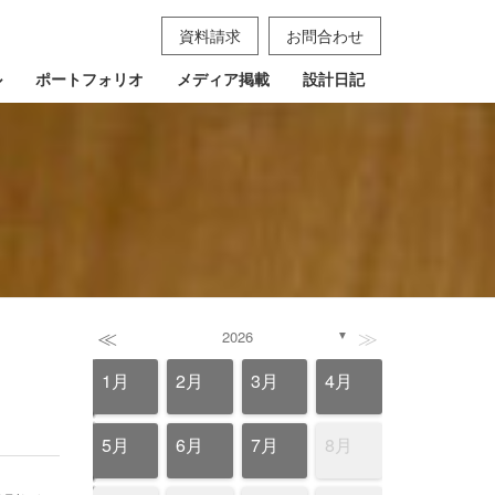
資料請求
お問合わせ
ル
ポートフォリオ
メディア掲載
設計日記
≪
≫
2026
▼
4月
4月
4月
4月
4月
4月
4月
4月
4月
4月
4月
4月
4月
4月
4月
4月
4月
1月
2月
3月
4月
8月
8月
8月
8月
8月
8月
8月
8月
8月
8月
8月
8月
8月
8月
8月
8月
8月
5月
6月
7月
8月