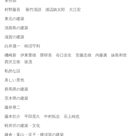
未分類
村野藤吾 菊竹清訓 浦辺鎮太郎 大江宏
東北の建築
淡路島の建築
滋賀の建築
白井晟一 柿沼守利
磯崎新 伊東豊雄 隈研吾 谷口吉生 安藤忠雄 内藤廣 妹島和世
西沢立衛 坂茂
私的な話
美しい景色
群馬県の建築
茨木県の建築
藤井厚二
藤本壮介 平田晃久 中村拓志 石上純也
軽井沢の建築・文化
鎌倉・葉山・逗子・横須賀の建築