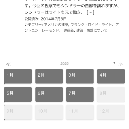
す。今回の視察でもシンドラーの自邸を訪れますが、
シンドラーはライトも元で働き、 […]
公開済み: 2014年7月8日
カテゴリー:
アメリカの建築
,
フランク・ロイド・ライト、ア
ントニン・レーモンド、 遠藤新
,
建築・設計について
≪
≫
2026
▼
1月
2月
3月
4月
5月
6月
7月
8月
9月
10月
11月
12月