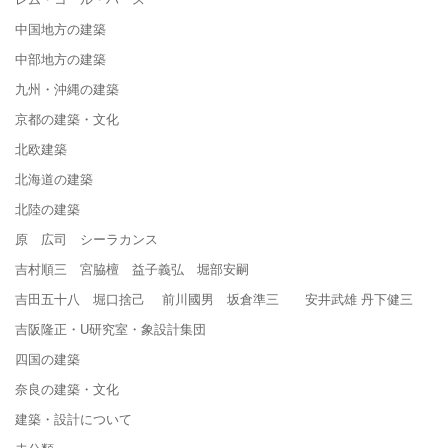
中国地方の建築
中部地方の建築
九州・沖縄の建築
京都の建築・文化
北欧建築
北海道の建築
北陸の建築
原 広司 シーラカンス
吉村順三 宮脇檀 益子義弘 堀部安嗣
吉田五十八 堀口捨己 前川國男 坂倉準三 安井武雄 丹下健三
吉阪隆正・U研究室・象設計集団
四国の建築
奈良の建築・文化
建築・設計について