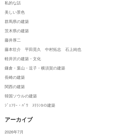
私的な話
美しい景色
群馬県の建築
茨木県の建築
藤井厚二
藤本壮介 平田晃久 中村拓志 石上純也
軽井沢の建築・文化
鎌倉・葉山・逗子・横須賀の建築
長崎の建築
関西の建築
韓国ソウルの建築
ｼﾞｪﾌﾘｰ・ﾊﾞﾜ ｽﾘﾗﾝｶの建築
アーカイブ
2026年7月