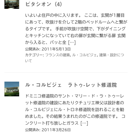
ビタシオン（4）
いよいよ住戸の中に入ります。 ここは、玄関が1層目
にあって、吹抜けを介して2階のベッドルームへと繋が
るタイプです。 手前が吹抜け空間で、下がダイニング
とキッチンになっていて右の扉が玄関に繋がる扉 玄関
から入ると、バッと全 […]
公開済み: 2011年5月13日
カテゴリー:
フランスの建築
,
ル・コルビジェ
,
建築・設計につ
いて
ル・コルビジェ ラトゥ-レット修道院
ドミニコ修道院のサント・マリー・ド・ラ・トゥーレ
ット修道院の建設にあたりクチュリエ神父は設計者の
ル・コルビジェにル・トロネ修道院を訪れることを勧
めました。その結果うまれたのがこの修道院です。 コ
ンクリート打ち放しとガラス […]
公開済み: 2011年3月26日