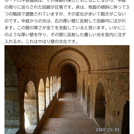
ル・トロネ修道院は、その身廊の美しさもさることながら、中庭
の周りに巡らされた回廊が圧巻です。床は、地面の傾斜に伴って3
つの階段で調整されていますが、その変化が歩いて飽きがこない
のです。中庭からの光は、石の厚い壁に反射して回廊内に注がれ
ます。この壁の厚さが全てを支配していると思います。いかにこ
のような厚い壁を作り、その壁に反射した優しい光を室内に注ぎ
入れるか。これはやはり壁の文化です。