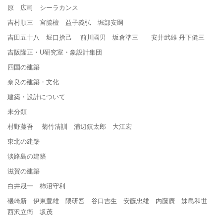
原 広司 シーラカンス
吉村順三 宮脇檀 益子義弘 堀部安嗣
吉田五十八 堀口捨己 前川國男 坂倉準三 安井武雄 丹下健三
吉阪隆正・U研究室・象設計集団
四国の建築
奈良の建築・文化
建築・設計について
未分類
村野藤吾 菊竹清訓 浦辺鎮太郎 大江宏
東北の建築
淡路島の建築
滋賀の建築
白井晟一 柿沼守利
磯崎新 伊東豊雄 隈研吾 谷口吉生 安藤忠雄 内藤廣 妹島和世
西沢立衛 坂茂