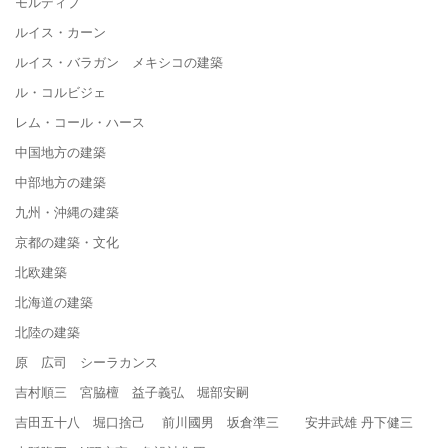
モルディブ
ルイス・カーン
ルイス・バラガン メキシコの建築
ル・コルビジェ
レム・コール・ハース
中国地方の建築
中部地方の建築
九州・沖縄の建築
京都の建築・文化
北欧建築
北海道の建築
北陸の建築
原 広司 シーラカンス
吉村順三 宮脇檀 益子義弘 堀部安嗣
吉田五十八 堀口捨己 前川國男 坂倉準三 安井武雄 丹下健三