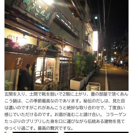
玄関を入り、土間で靴を脱いで2階に上がり、畳の部屋で頂くあん
こう鍋は、この季節最高なのであります。秘伝のだしは、見た目
は濃いのですがこれがあんこうと絶妙な取り合わせで、丁度良い
感じでいただけるのです。お酒が進むこと請け合い。 コラーゲン
たっぷりのプリプリした身を口に運びながら伝統ある建物を見て
ゆっくり過ごす。最高の贅沢ですな。