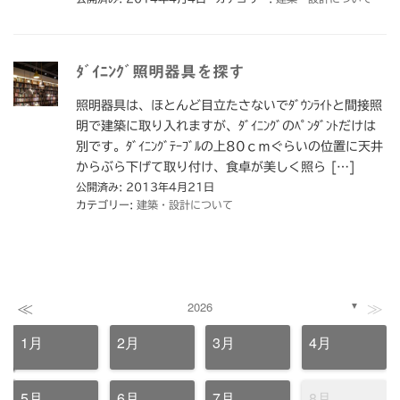
ﾀﾞｲﾆﾝｸﾞ照明器具を探す
照明器具は、ほとんど目立たさないでﾀﾞｳﾝﾗｲﾄと間接照
明で建築に取り入れますが、ﾀﾞｲﾆﾝｸﾞのﾍﾟﾝﾀﾞﾝﾄだけは
別です。ﾀﾞｲﾆﾝｸﾞﾃｰﾌﾞﾙの上80ｃｍぐらいの位置に天井
からぶら下げて取り付け、食卓が美しく照ら […]
公開済み: 2013年4月21日
カテゴリー:
建築・設計について
≪
≫
2026
▼
1月
2月
3月
4月
5月
6月
7月
8月