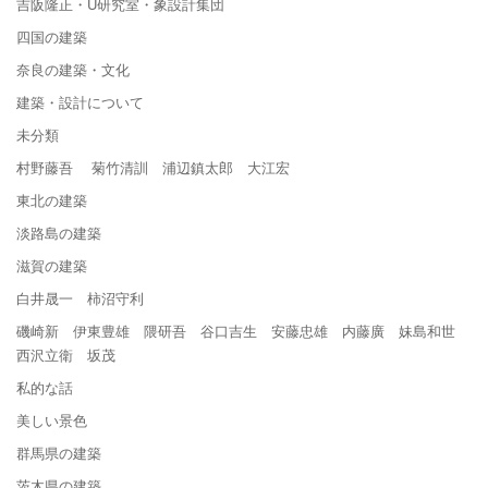
吉阪隆正・U研究室・象設計集団
四国の建築
奈良の建築・文化
建築・設計について
未分類
村野藤吾 菊竹清訓 浦辺鎮太郎 大江宏
東北の建築
淡路島の建築
滋賀の建築
白井晟一 柿沼守利
磯崎新 伊東豊雄 隈研吾 谷口吉生 安藤忠雄 内藤廣 妹島和世
西沢立衛 坂茂
私的な話
美しい景色
群馬県の建築
茨木県の建築