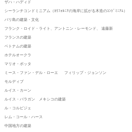
ザハ・ハディド
シーランチコンドミニアム（ｶﾘﾌｫﾙﾆｱの海岸に拡がる木造のｺﾝﾄﾞﾐﾆｱﾑ）
バリ島の建築・文化
フランク・ロイド・ライト、アントニン・レーモンド、 遠藤新
フランスの建築
ベトナムの建築
ホテルオークラ
マリオ・ボッタ
ミース・ファン・デル・ローエ フィリップ・ジョンソン
モルディブ
ルイス・カーン
ルイス・バラガン メキシコの建築
ル・コルビジェ
レム・コール・ハース
中国地方の建築