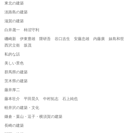
東北の建築
淡路島の建築
滋賀の建築
白井晟一 柿沼守利
磯崎新 伊東豊雄 隈研吾 谷口吉生 安藤忠雄 内藤廣 妹島和世
西沢立衛 坂茂
私的な話
美しい景色
群馬県の建築
茨木県の建築
藤井厚二
藤本壮介 平田晃久 中村拓志 石上純也
軽井沢の建築・文化
鎌倉・葉山・逗子・横須賀の建築
長崎の建築