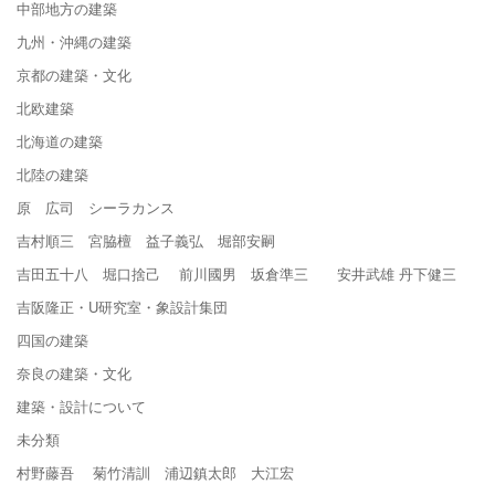
中部地方の建築
九州・沖縄の建築
京都の建築・文化
北欧建築
北海道の建築
北陸の建築
原 広司 シーラカンス
吉村順三 宮脇檀 益子義弘 堀部安嗣
吉田五十八 堀口捨己 前川國男 坂倉準三 安井武雄 丹下健三
吉阪隆正・U研究室・象設計集団
四国の建築
奈良の建築・文化
建築・設計について
未分類
村野藤吾 菊竹清訓 浦辺鎮太郎 大江宏