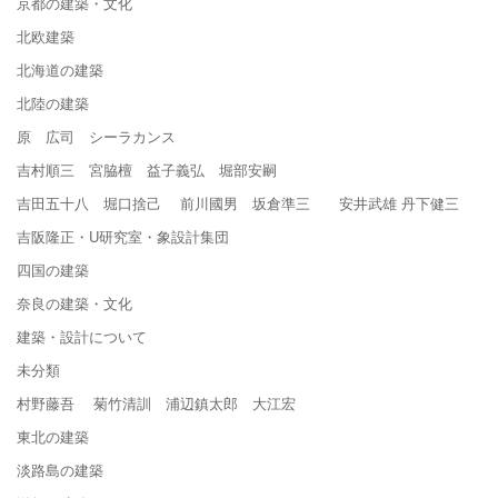
京都の建築・文化
北欧建築
北海道の建築
北陸の建築
原 広司 シーラカンス
吉村順三 宮脇檀 益子義弘 堀部安嗣
吉田五十八 堀口捨己 前川國男 坂倉準三 安井武雄 丹下健三
吉阪隆正・U研究室・象設計集団
四国の建築
奈良の建築・文化
建築・設計について
未分類
村野藤吾 菊竹清訓 浦辺鎮太郎 大江宏
東北の建築
淡路島の建築