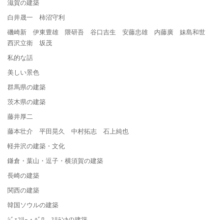
滋賀の建築
白井晟一 柿沼守利
磯崎新 伊東豊雄 隈研吾 谷口吉生 安藤忠雄 内藤廣 妹島和世
西沢立衛 坂茂
私的な話
美しい景色
群馬県の建築
茨木県の建築
藤井厚二
藤本壮介 平田晃久 中村拓志 石上純也
軽井沢の建築・文化
鎌倉・葉山・逗子・横須賀の建築
長崎の建築
関西の建築
韓国ソウルの建築
ｼﾞｪﾌﾘｰ・ﾊﾞﾜ ｽﾘﾗﾝｶの建築