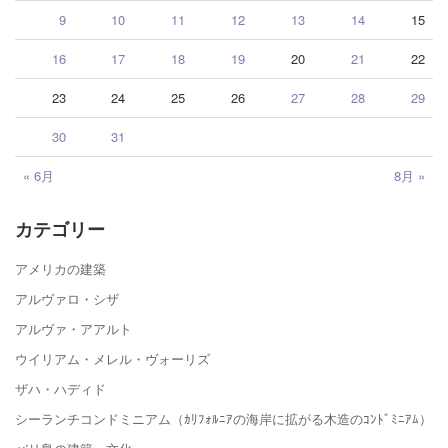
9
10
11
12
13
14
15
16
17
18
19
20
21
22
23
24
25
26
27
28
29
30
31
« 6月
8月 »
カテゴリー
アメリカの建築
アルヴァロ・シザ
アルヴァ・アアルト
ウイリアム・メレル・ヴォーリズ
ザハ・ハディド
シーランチコンドミニアム（ｶﾘﾌｫﾙﾆｱの海岸に拡がる木造のｺﾝﾄﾞﾐﾆｱﾑ）