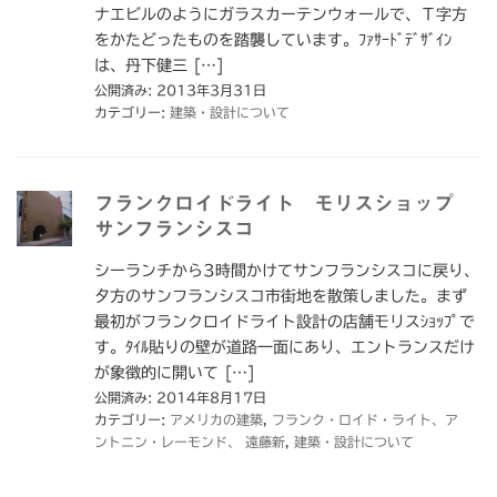
ナエビルのようにガラスカーテンウォールで、Ｔ字方
をかたどったものを踏襲しています。ﾌｧｻｰﾄﾞﾃﾞｻﾞｲﾝ
は、丹下健三 […]
公開済み: 2013年3月31日
カテゴリー:
建築・設計について
フランクロイドライト モリスショップ
サンフランシスコ
シーランチから3時間かけてサンフランシスコに戻り、
夕方のサンフランシスコ市街地を散策しました。まず
最初がフランクロイドライト設計の店舗モリスｼｮｯﾌﾟで
す。ﾀｲﾙ貼りの壁が道路一面にあり、エントランスだけ
が象徴的に開いて […]
公開済み: 2014年8月17日
カテゴリー:
アメリカの建築
,
フランク・ロイド・ライト、ア
ントニン・レーモンド、 遠藤新
,
建築・設計について