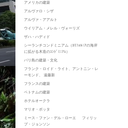
アメリカの建築
アルヴァロ・シザ
アルヴァ・アアルト
ウイリアム・メレル・ヴォーリズ
ザハ・ハディド
シーランチコンドミニアム（ｶﾘﾌｫﾙﾆｱの海岸
に拡がる木造のｺﾝﾄﾞﾐﾆｱﾑ）
バリ島の建築・文化
フランク・ロイド・ライト、アントニン・レ
ーモンド、 遠藤新
フランスの建築
ベトナムの建築
ホテルオークラ
マリオ・ボッタ
ミース・ファン・デル・ローエ フィリッ
プ・ジョンソン