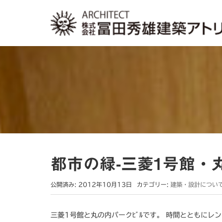
都市の緑-三菱1号館・丸
公開済み: 2012年10月13日
カテゴリー:
建築・設計につい
三菱1号館と丸の内パークﾋﾞﾙです。 時間とともにレン