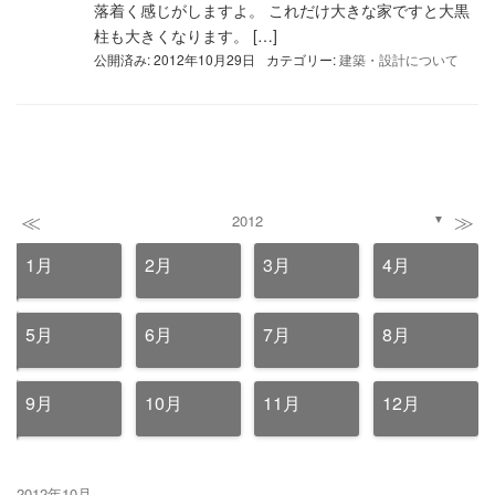
落着く感じがしますよ。 これだけ大きな家ですと大黒
柱も大きくなります。 […]
公開済み: 2012年10月29日
カテゴリー:
建築・設計について
≪
≫
2012
▼
1月
2月
3月
4月
5月
6月
7月
8月
9月
10月
11月
12月
2012年10月