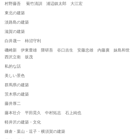
村野藤吾 菊竹清訓 浦辺鎮太郎 大江宏
東北の建築
淡路島の建築
滋賀の建築
白井晟一 柿沼守利
磯崎新 伊東豊雄 隈研吾 谷口吉生 安藤忠雄 内藤廣 妹島和世
西沢立衛 坂茂
私的な話
美しい景色
群馬県の建築
茨木県の建築
藤井厚二
藤本壮介 平田晃久 中村拓志 石上純也
軽井沢の建築・文化
鎌倉・葉山・逗子・横須賀の建築