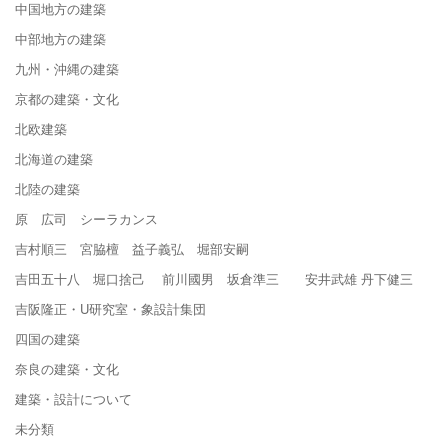
中国地方の建築
中部地方の建築
九州・沖縄の建築
京都の建築・文化
北欧建築
北海道の建築
北陸の建築
原 広司 シーラカンス
吉村順三 宮脇檀 益子義弘 堀部安嗣
吉田五十八 堀口捨己 前川國男 坂倉準三 安井武雄 丹下健三
吉阪隆正・U研究室・象設計集団
四国の建築
奈良の建築・文化
建築・設計について
未分類