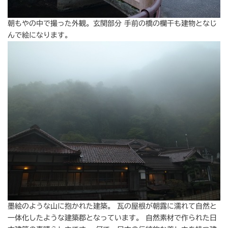
朝もやの中で撮った外観。玄関部分 手前の橋の欄干も建物となじ
んで絵になります。
墨絵のような山に抱かれた建築。 瓦の屋根が朝露に濡れて自然と
一体化したような建築郡となっています。 自然素材で作られた日