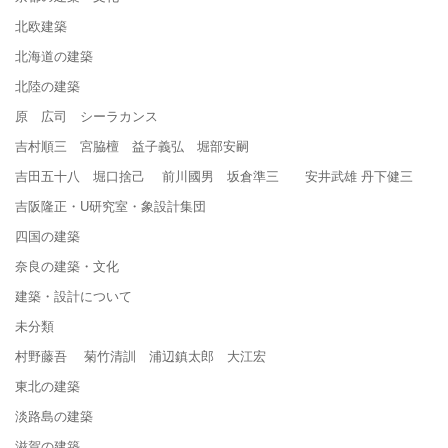
北欧建築
北海道の建築
北陸の建築
原 広司 シーラカンス
吉村順三 宮脇檀 益子義弘 堀部安嗣
吉田五十八 堀口捨己 前川國男 坂倉準三 安井武雄 丹下健三
吉阪隆正・U研究室・象設計集団
四国の建築
奈良の建築・文化
建築・設計について
未分類
村野藤吾 菊竹清訓 浦辺鎮太郎 大江宏
東北の建築
淡路島の建築
滋賀の建築