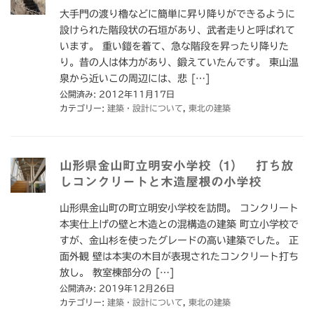
大手門の渡り櫓などに簡単に昇り降りができるように
設けられた階段状の石垣があり、武者走りと呼ばれて
います。 重い鎧を着て、急な階段を昇ったり降りた
り。昔の人は体力があり、鍛えていたんです。 東山温
泉から近いこの周辺には、悲 […]
公開済み: 2012年11月17日
カテゴリー:
建築・設計について
,
東北の建築
山形県金山町立明安小学校（1） 打ち放
しコンクリートと木造屋根の小学校
山形県金山町の町立明安小学校を訪問。 コンクリート
本実仕上げの壁と木造との混構造の建築 町立小学校で
すが、金山杉を使ったグレードの高い建築でした。 正
面外観 壁は本実の木目が表現されたコンクリート打ち
放し。 教室棟部分の […]
公開済み: 2019年12月26日
カテゴリー:
建築・設計について
,
東北の建築