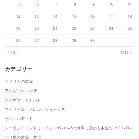
5
6
7
8
9
10
11
12
13
14
15
16
17
18
19
20
21
22
23
24
25
26
27
28
29
30
« 10月
12月 »
カテゴリー
アメリカの建築
アルヴァロ・シザ
アルヴァ・アアルト
ウイリアム・メレル・ヴォーリズ
ザハ・ハディド
シーランチコンドミニアム（ｶﾘﾌｫﾙﾆｱの海岸に拡がる木造のｺﾝﾄﾞﾐﾆｱﾑ）
バリ島の建築・文化