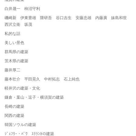
白井晟一 柿沼守利
磯崎新 伊東豊雄 隈研吾 谷口吉生 安藤忠雄 内藤廣 妹島和世
西沢立衛 坂茂
私的な話
美しい景色
群馬県の建築
茨木県の建築
藤井厚二
藤本壮介 平田晃久 中村拓志 石上純也
軽井沢の建築・文化
鎌倉・葉山・逗子・横須賀の建築
長崎の建築
関西の建築
韓国ソウルの建築
ｼﾞｪﾌﾘｰ・ﾊﾞﾜ ｽﾘﾗﾝｶの建築