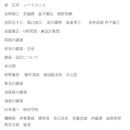
原 広司 シーラカンス
吉村順三 宮脇檀 益子義弘 堀部安嗣
吉田五十八 堀口捨己 前川國男 坂倉準三 安井武雄 丹下健三
吉阪隆正・U研究室・象設計集団
四国の建築
奈良の建築・文化
建築・設計について
未分類
村野藤吾 菊竹清訓 浦辺鎮太郎 大江宏
東北の建築
淡路島の建築
滋賀の建築
白井晟一 柿沼守利
磯崎新 伊東豊雄 隈研吾 谷口吉生 安藤忠雄 内藤廣 妹島和世
西沢立衛 坂茂