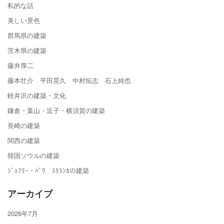
私的な話
美しい景色
群馬県の建築
茨木県の建築
藤井厚二
藤本壮介 平田晃久 中村拓志 石上純也
軽井沢の建築・文化
鎌倉・葉山・逗子・横須賀の建築
長崎の建築
関西の建築
韓国ソウルの建築
ｼﾞｪﾌﾘｰ・ﾊﾞﾜ ｽﾘﾗﾝｶの建築
アーカイブ
2026年7月