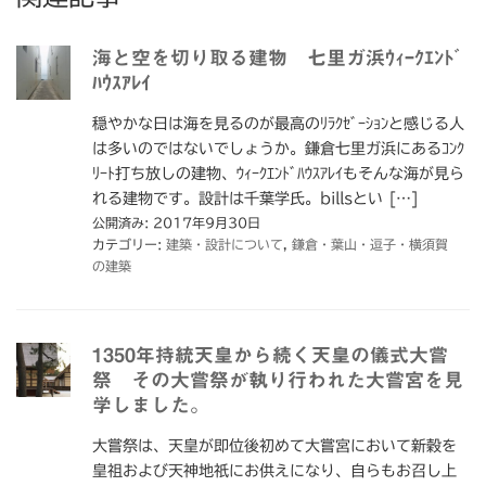
海と空を切り取る建物 七里ガ浜ｳｨｰｸｴﾝﾄﾞ
ﾊｳｽｱﾚｲ
穏やかな日は海を見るのが最高のﾘﾗｸｾﾞｰｼｮﾝと感じる人
は多いのではないでしょうか。鎌倉七里ガ浜にあるｺﾝｸ
ﾘｰﾄ打ち放しの建物、ｳｨｰｸｴﾝﾄﾞﾊｳｽｱﾚｲもそんな海が見ら
れる建物です。設計は千葉学氏。billsとい […]
公開済み: 2017年9月30日
カテゴリー:
建築・設計について
,
鎌倉・葉山・逗子・横須賀
の建築
1350年持統天皇から続く天皇の儀式大嘗
祭 その大嘗祭が執り行われた大嘗宮を見
学しました。
大嘗祭は、天皇が即位後初めて大嘗宮において新穀を
皇祖および天神地祇にお供えになり、自らもお召し上