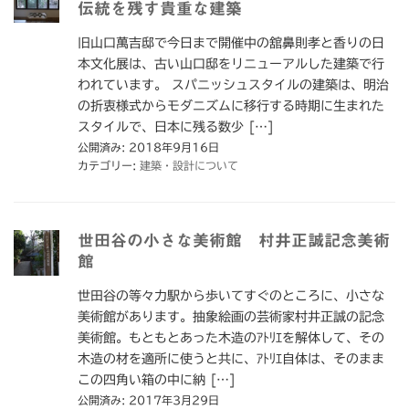
伝統を残す貴重な建築
旧山口萬吉邸で今日まで開催中の舘鼻則孝と香りの日
本文化展は、古い山口邸をリニューアルした建築で行
われています。 スパニッシュスタイルの建築は、明治
の折衷様式からモダニズムに移行する時期に生まれた
スタイルで、日本に残る数少 […]
公開済み: 2018年9月16日
カテゴリー:
建築・設計について
世田谷の小さな美術館 村井正誠記念美術
館
世田谷の等々力駅から歩いてすぐのところに、小さな
美術館があります。抽象絵画の芸術家村井正誠の記念
美術館。もともとあった木造のｱﾄﾘｴを解体して、その
木造の材を適所に使うと共に、ｱﾄﾘｴ自体は、そのまま
この四角い箱の中に納 […]
公開済み: 2017年3月29日