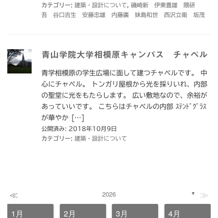
カテゴリー:
建築・設計について
,
磯崎新 伊東豊雄 隈研
吾 谷口吉生 安藤忠雄 内藤廣 妹島和世 西沢立衛 坂茂
青山学院大学相模原キャンパス チャペル
青学相模原の学生広場に面して建つチャペルです。 中
心にチャペル。 トンガリ屋根から光を採りいれ、内部
の聖堂に光をもたらします。 広い敷地なので、余裕が
あっていいです。 こちらはチャペルの内部 ｽﾃﾝﾄﾞｸﾞﾗｽ
が華やか […]
公開済み: 2018年10月9日
カテゴリー:
建築・設計について
≪
≫
2026
▼
1月
2月
3月
4月