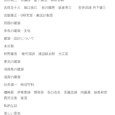
吉田五十八 堀口捨己 前川國男 坂倉準三 安井武雄 丹下健三
吉阪隆正・U研究室・象設計集団
四国の建築
奈良の建築・文化
建築・設計について
未分類
村野藤吾 菊竹清訓 浦辺鎮太郎 大江宏
東北の建築
淡路島の建築
滋賀の建築
白井晟一 柿沼守利
磯崎新 伊東豊雄 隈研吾 谷口吉生 安藤忠雄 内藤廣 妹島和世
西沢立衛 坂茂
私的な話
美しい景色