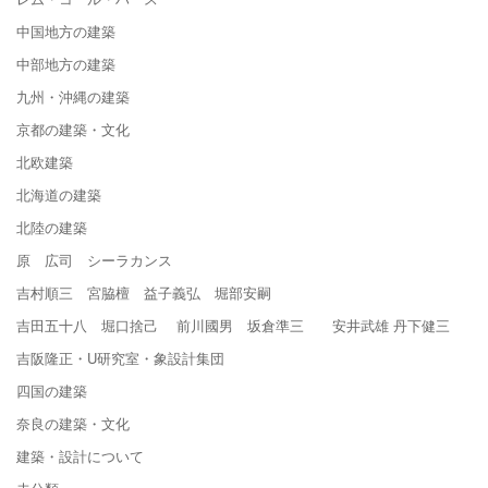
中国地方の建築
中部地方の建築
九州・沖縄の建築
京都の建築・文化
北欧建築
北海道の建築
北陸の建築
原 広司 シーラカンス
吉村順三 宮脇檀 益子義弘 堀部安嗣
吉田五十八 堀口捨己 前川國男 坂倉準三 安井武雄 丹下健三
吉阪隆正・U研究室・象設計集団
四国の建築
奈良の建築・文化
建築・設計について