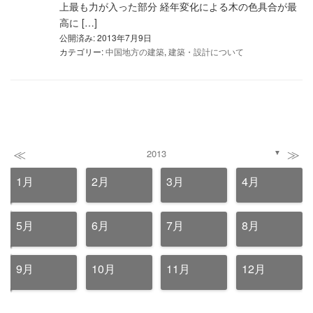
上最も力が入った部分 経年変化による木の色具合が最
高に […]
公開済み: 2013年7月9日
カテゴリー:
中国地方の建築
,
建築・設計について
≪
≫
2013
▼
1月
2月
3月
4月
5月
6月
7月
8月
9月
10月
11月
12月