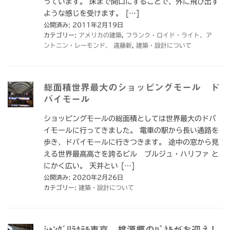
っています。 床まで開口にすることで、外に飛び出す
ような感じを受けます。 […]
公開済み: 2011年2月19日
カテゴリー:
アメリカの建築
,
フランク・ロイド・ライト、ア
ントニン・レーモンド、 遠藤新
,
建築・設計について
総面積世界最大のショッピングモール ド
バイモール
ショッピングモールの総面積としては世界最大のドバ
イモールに行ってきました。 電車の駅から長い通路を
歩き、ドバイモールに行きつきます。 途中の窓から見
える世界最高高さを誇るビル ブルジュ・ハリファ と
にかく広い。 天井とい […]
公開済み: 2020年2月26日
カテゴリー:
建築・設計について
ｼｬﾝｸﾞﾘﾗﾎﾃﾙ東京 桃源郷のﾊﾟﾈﾙがお迎えし