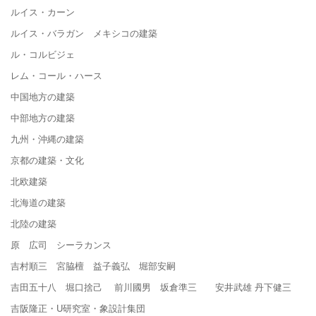
ルイス・カーン
ルイス・バラガン メキシコの建築
ル・コルビジェ
レム・コール・ハース
中国地方の建築
中部地方の建築
九州・沖縄の建築
京都の建築・文化
北欧建築
北海道の建築
北陸の建築
原 広司 シーラカンス
吉村順三 宮脇檀 益子義弘 堀部安嗣
吉田五十八 堀口捨己 前川國男 坂倉準三 安井武雄 丹下健三
吉阪隆正・U研究室・象設計集団