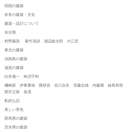
四国の建築
奈良の建築・文化
建築・設計について
未分類
村野藤吾 菊竹清訓 浦辺鎮太郎 大江宏
東北の建築
淡路島の建築
滋賀の建築
白井晟一 柿沼守利
磯崎新 伊東豊雄 隈研吾 谷口吉生 安藤忠雄 内藤廣 妹島和世
西沢立衛 坂茂
私的な話
美しい景色
群馬県の建築
茨木県の建築