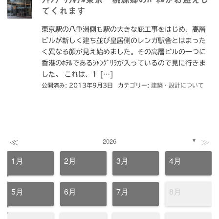
てくれます
東京駅の八重洲側も駅の大きな庇工事をはじめ、高層
ビルが新しく建ち並び皇居側のレンガ駅舎とはまった
く異なる顔が見え始めました。その高層ビルの一つに
香港のﾎﾃﾙであるｼｬﾝｸﾞﾘﾗが入っているので見に行きま
した。 これは、1 […]
公開済み: 2013年9月3日
カテゴリー:
建築・設計について
≪
≫
2026
▼
1月
2月
3月
4月
5月
6月
7月
8月