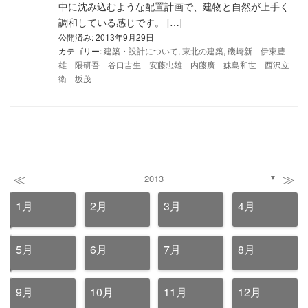
中に沈み込むような配置計画で、建物と自然が上手く
調和している感じです。 […]
公開済み: 2013年9月29日
カテゴリー:
建築・設計について
,
東北の建築
,
磯崎新 伊東豊
雄 隈研吾 谷口吉生 安藤忠雄 内藤廣 妹島和世 西沢立
衛 坂茂
≪
≫
2013
▼
1月
2月
3月
4月
5月
6月
7月
8月
9月
10月
11月
12月