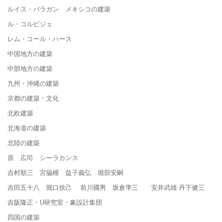
ルイス・バラガン メキシコの建築
ル・コルビジェ
レム・コール・ハース
中国地方の建築
中部地方の建築
九州・沖縄の建築
京都の建築・文化
北欧建築
北海道の建築
北陸の建築
原 広司 シーラカンス
吉村順三 宮脇檀 益子義弘 堀部安嗣
吉田五十八 堀口捨己 前川國男 坂倉準三 安井武雄 丹下健三
吉阪隆正・U研究室・象設計集団
四国の建築