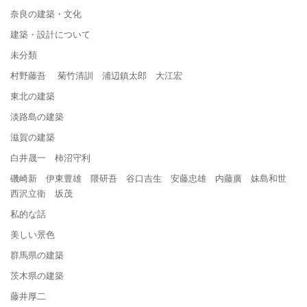
奈良の建築・文化
建築・設計について
未分類
村野藤吾 菊竹清訓 浦辺鎮太郎 大江宏
東北の建築
淡路島の建築
滋賀の建築
白井晟一 柿沼守利
磯崎新 伊東豊雄 隈研吾 谷口吉生 安藤忠雄 内藤廣 妹島和世
西沢立衛 坂茂
私的な話
美しい景色
群馬県の建築
茨木県の建築
藤井厚二