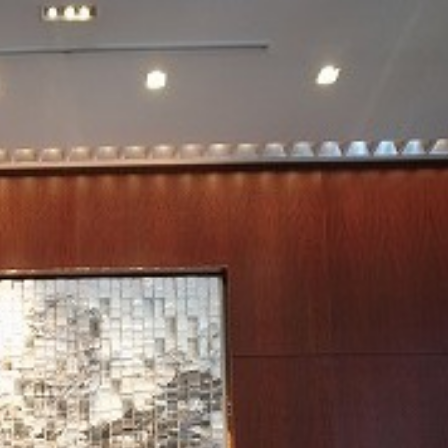
9月
9月
9月
9月
9月
9月
9月
9月
9月
9月
9月
9月
9月
9月
9月
9月
9月
10月
10月
10月
10月
10月
10月
10月
10月
10月
10月
10月
10月
10月
10月
10月
10月
10月
11月
11月
11月
11月
11月
11月
11月
11月
11月
11月
11月
11月
11月
11月
11月
11月
11月