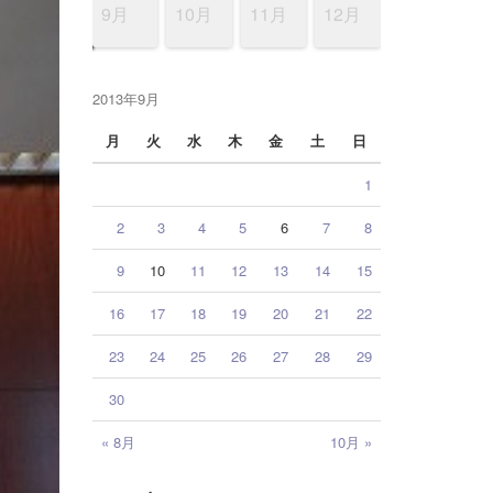
12月
12月
12月
12月
12月
12月
12月
12月
12月
12月
12月
12月
12月
12月
12月
12月
12月
9月
10月
11月
12月
2013年9月
月
火
水
木
金
土
日
1
2
3
4
5
6
7
8
9
10
11
12
13
14
15
16
17
18
19
20
21
22
23
24
25
26
27
28
29
30
« 8月
10月 »