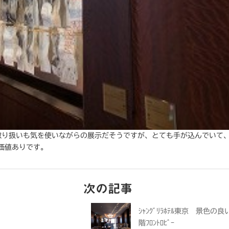
取り扱いも気を使いながらの展示だそうですが、とても手が込んでいて
価値ありです。
次の記事
ｼｬﾝｸﾞﾘﾗﾎﾃﾙ東京 景色の
階ﾌﾛﾝﾄﾛﾋﾞｰ