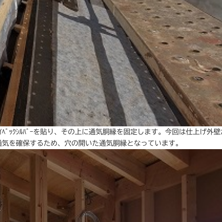
ｯｸｼﾙﾊﾞｰを貼り、その上に通気胴縁を固定します。今回は仕上げ外壁がｻ
通気を確保するため、穴の開いた通気胴縁となっています。