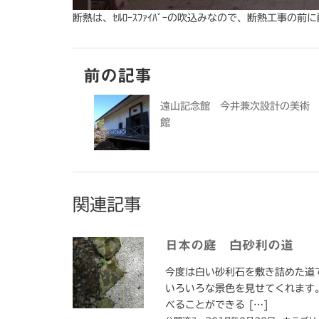
断熱は、ｾﾙﾛｰｽﾌｧｲﾊﾞｰの吹込みなので、断熱工事の
前の記事
遠山記念館 今井兼次設計の美術
館
関連記事
日本の庭 白砂利の道
今度は白い砂利石を敷き詰めた道
いろいろな景色を見せてくれます
べることができる […]