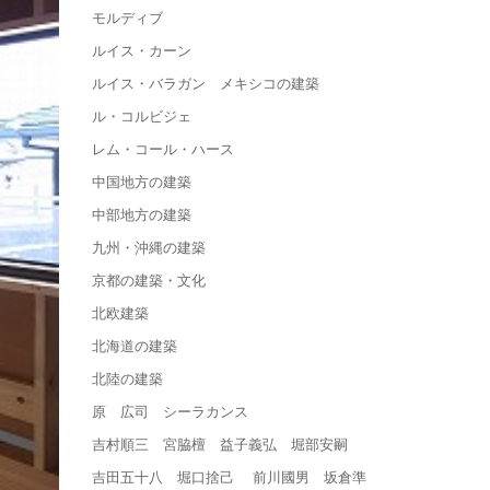
モルディブ
ルイス・カーン
ルイス・バラガン メキシコの建築
ル・コルビジェ
レム・コール・ハース
中国地方の建築
中部地方の建築
九州・沖縄の建築
京都の建築・文化
北欧建築
北海道の建築
北陸の建築
原 広司 シーラカンス
吉村順三 宮脇檀 益子義弘 堀部安嗣
吉田五十八 堀口捨己 前川國男 坂倉準