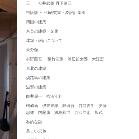
三 安井武雄 丹下健三
吉阪隆正・U研究室・象設計集団
四国の建築
奈良の建築・文化
建築・設計について
未分類
村野藤吾 菊竹清訓 浦辺鎮太郎 大江宏
東北の建築
淡路島の建築
滋賀の建築
白井晟一 柿沼守利
磯崎新 伊東豊雄 隈研吾 谷口吉生 安藤
忠雄 内藤廣 妹島和世 西沢立衛 坂茂
私的な話
美しい景色