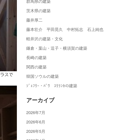
群馬県の建築
茨木県の建築
藤井厚二
藤本壮介 平田晃久 中村拓志 石上純也
軽井沢の建築・文化
鎌倉・葉山・逗子・横須賀の建築
長崎の建築
関西の建築
ガラスで
韓国ソウルの建築
ｼﾞｪﾌﾘｰ・ﾊﾞﾜ ｽﾘﾗﾝｶの建築
アーカイブ
2026年7月
2026年6月
2026年5月