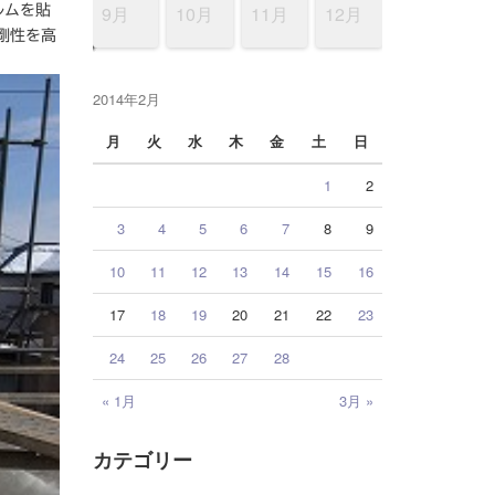
12月
12月
12月
12月
12月
12月
12月
12月
12月
12月
12月
12月
12月
12月
12月
12月
12月
9月
10月
11月
12月
ルムを貼
剛性を高
2014年2月
月
火
水
木
金
土
日
1
2
3
4
5
6
7
8
9
10
11
12
13
14
15
16
17
18
19
20
21
22
23
24
25
26
27
28
« 1月
3月 »
カテゴリー