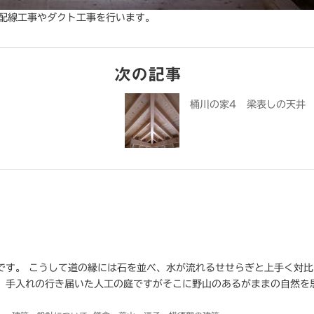
前に配線工事やダクト工事を行います。
次の記事
桶川の家4 梁表しの天井
です。 こうして道の縁には石を並べ、水が流れるせせらぎと上手く対比
。手入れの行き届いた人工の庭ですがそこに野山のあるがままの自然を