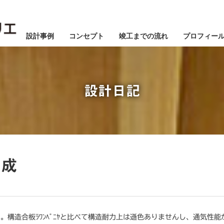
設計事例
コンセプト
竣工までの流れ
プロフィー
設計日記
完成
1月
1月
1月
1月
1月
1月
1月
1月
1月
1月
1月
1月
1月
1月
1月
1月
1月
2月
2月
2月
2月
2月
2月
2月
2月
2月
2月
2月
2月
2月
2月
2月
2月
2月
3月
3月
3月
3月
3月
3月
3月
3月
3月
3月
3月
3月
3月
3月
3月
3月
3月
5月
5月
5月
5月
5月
5月
5月
5月
5月
5月
5月
5月
5月
5月
5月
5月
5月
6月
6月
6月
6月
6月
6月
6月
6月
6月
6月
6月
6月
6月
6月
6月
6月
6月
7月
7月
7月
7月
7月
7月
7月
7月
7月
7月
7月
7月
7月
7月
7月
7月
7月
す。構造合板ﾗﾜﾝﾍﾞﾆﾔと比べて構造耐力上は遜色ありませんし、通気性能