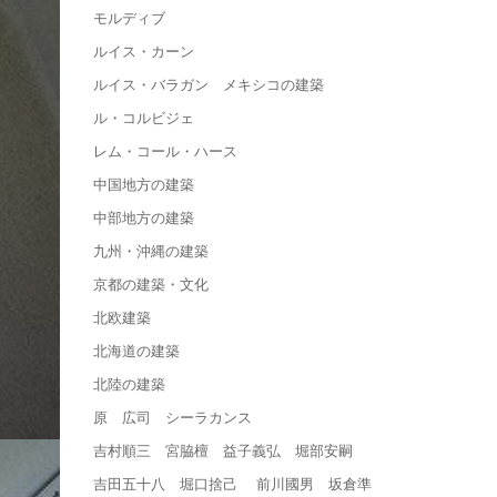
モルディブ
ルイス・カーン
ルイス・バラガン メキシコの建築
ル・コルビジェ
レム・コール・ハース
中国地方の建築
中部地方の建築
九州・沖縄の建築
京都の建築・文化
北欧建築
北海道の建築
北陸の建築
原 広司 シーラカンス
吉村順三 宮脇檀 益子義弘 堀部安嗣
吉田五十八 堀口捨己 前川國男 坂倉準