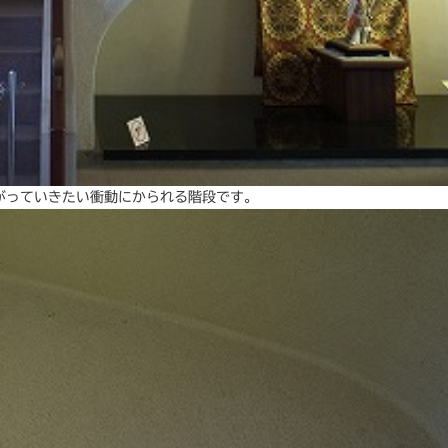
がっていきたい衝動にかられる階段です。