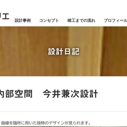
設計事例
コンセプト
竣工までの流れ
プロフィー
設計日記
内部空間 今井兼次設計
1月
1月
1月
1月
1月
1月
1月
1月
1月
1月
1月
1月
1月
1月
1月
1月
1月
2月
2月
2月
2月
2月
2月
2月
2月
2月
2月
2月
2月
2月
2月
2月
2月
2月
3月
3月
3月
3月
3月
3月
3月
3月
3月
3月
3月
3月
3月
3月
3月
3月
3月
5月
5月
5月
5月
5月
5月
5月
5月
5月
5月
5月
5月
5月
5月
5月
5月
5月
6月
6月
6月
6月
6月
6月
6月
6月
6月
6月
6月
6月
6月
6月
6月
6月
6月
7月
7月
7月
7月
7月
7月
7月
7月
7月
7月
7月
7月
7月
7月
7月
7月
7月
、曲線を随所に用いた独特のデザインが見られます。