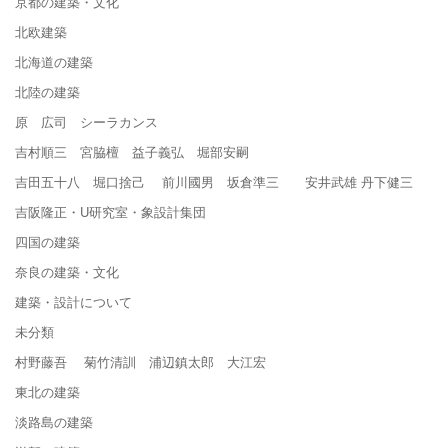
京都の建築・文化
北欧建築
北海道の建築
北陸の建築
原 広司 シーラカンス
吉村順三 宮脇檀 益子義弘 堀部安嗣
吉田五十八 堀口捨己 前川國男 坂倉準三 安井武雄 丹下健三
吉阪隆正・U研究室・象設計集団
四国の建築
奈良の建築・文化
建築・設計について
未分類
村野藤吾 菊竹清訓 浦辺鎮太郎 大江宏
東北の建築
淡路島の建築