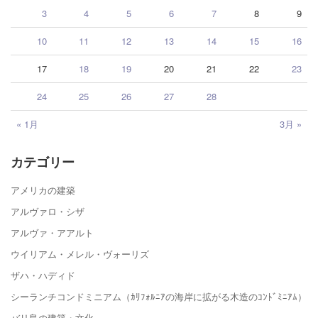
3
4
5
6
7
8
9
10
11
12
13
14
15
16
17
18
19
20
21
22
23
24
25
26
27
28
« 1月
3月 »
カテゴリー
アメリカの建築
アルヴァロ・シザ
アルヴァ・アアルト
ウイリアム・メレル・ヴォーリズ
ザハ・ハディド
シーランチコンドミニアム（ｶﾘﾌｫﾙﾆｱの海岸に拡がる木造のｺﾝﾄﾞﾐﾆｱﾑ）
バリ島の建築・文化