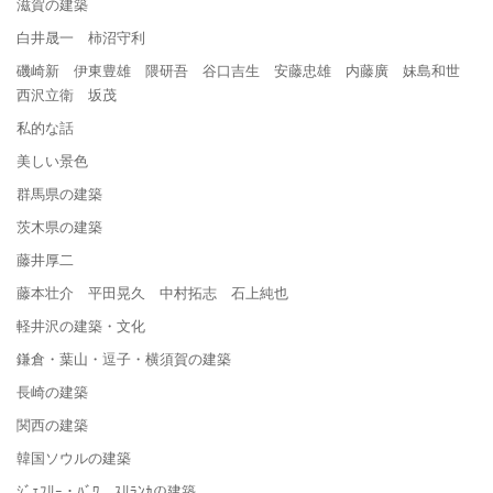
滋賀の建築
白井晟一 柿沼守利
磯崎新 伊東豊雄 隈研吾 谷口吉生 安藤忠雄 内藤廣 妹島和世
西沢立衛 坂茂
私的な話
美しい景色
群馬県の建築
茨木県の建築
藤井厚二
藤本壮介 平田晃久 中村拓志 石上純也
軽井沢の建築・文化
鎌倉・葉山・逗子・横須賀の建築
長崎の建築
関西の建築
韓国ソウルの建築
ｼﾞｪﾌﾘｰ・ﾊﾞﾜ ｽﾘﾗﾝｶの建築