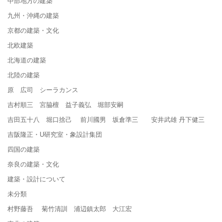
中部地方の建築
九州・沖縄の建築
京都の建築・文化
北欧建築
北海道の建築
北陸の建築
原 広司 シーラカンス
吉村順三 宮脇檀 益子義弘 堀部安嗣
吉田五十八 堀口捨己 前川國男 坂倉準三 安井武雄 丹下健三
吉阪隆正・U研究室・象設計集団
四国の建築
奈良の建築・文化
建築・設計について
未分類
村野藤吾 菊竹清訓 浦辺鎮太郎 大江宏