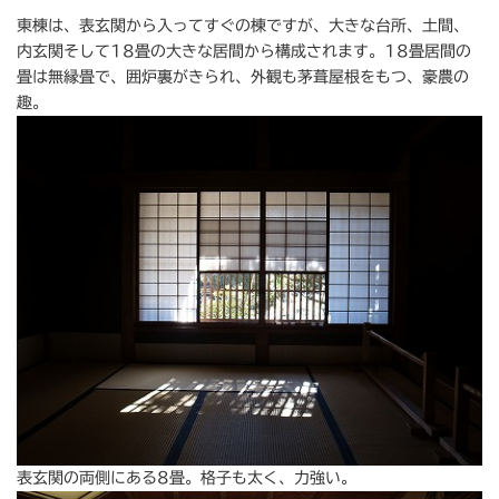
東棟は、表玄関から入ってすぐの棟ですが、大きな台所、土間、
内玄関そして18畳の大きな居間から構成されます。18畳居間の
畳は無縁畳で、囲炉裏がきられ、外観も茅葺屋根をもつ、豪農の
趣。
表玄関の両側にある8畳。格子も太く、力強い。