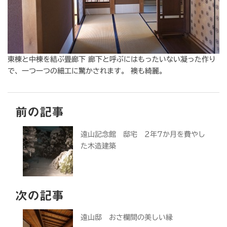
東棟と中棟を結ぶ畳廊下 廊下と呼ぶにはもったいない凝った作り
で、一つ一つの細工に驚かされます。 襖も綺麗。
前の記事
遠山記念館 邸宅 2年7か月を費やし
た木造建築
次の記事
遠山邸 おさ欄間の美しい縁