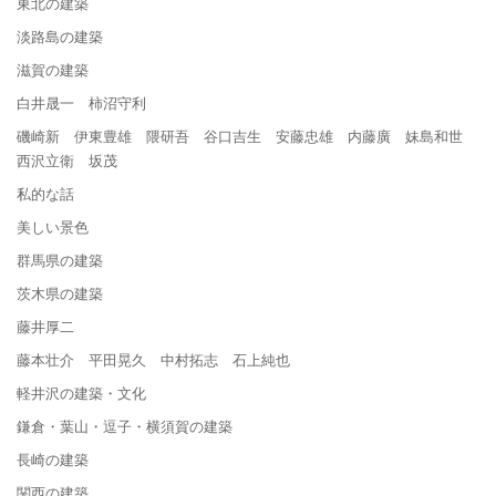
東北の建築
淡路島の建築
滋賀の建築
白井晟一 柿沼守利
磯崎新 伊東豊雄 隈研吾 谷口吉生 安藤忠雄 内藤廣 妹島和世
西沢立衛 坂茂
私的な話
美しい景色
群馬県の建築
茨木県の建築
藤井厚二
藤本壮介 平田晃久 中村拓志 石上純也
軽井沢の建築・文化
鎌倉・葉山・逗子・横須賀の建築
長崎の建築
関西の建築