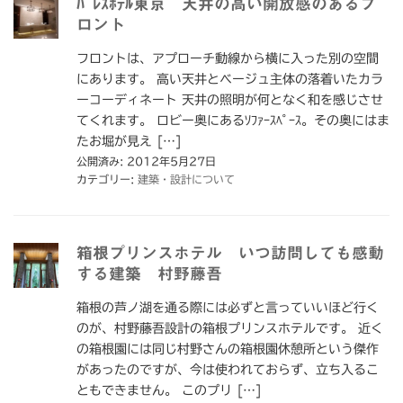
ﾊﾟﾚｽﾎﾃﾙ東京 天井の高い開放感のあるフ
ロント
フロントは、アプローチ動線から横に入った別の空間
にあります。 高い天井とベージュ主体の落着いたカラ
ーコーディネート 天井の照明が何となく和を感じさせ
てくれます。 ロビー奥にあるｿﾌｧｰｽﾍﾟｰｽ。その奥にはま
たお堀が見え […]
公開済み: 2012年5月27日
カテゴリー:
建築・設計について
箱根プリンスホテル いつ訪問しても感動
する建築 村野藤吾
箱根の芦ノ湖を通る際には必ずと言っていいほど行く
のが、村野藤吾設計の箱根プリンスホテルです。 近く
の箱根園には同じ村野さんの箱根園休憩所という傑作
があったのですが、今は使われておらず、立ち入るこ
ともできません。 このプリ […]