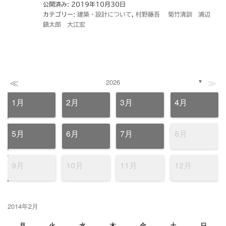
公開済み: 2019年10月30日
カテゴリー:
建築・設計について
,
村野藤吾 菊竹清訓 浦辺
鎮太郎 大江宏
≪
≫
2026
▼
1月
2月
3月
4月
5月
6月
7月
8月
9月
10月
11月
12月
2014年2月
月
火
水
木
金
土
日