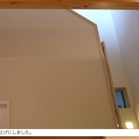
仕上げにしました。