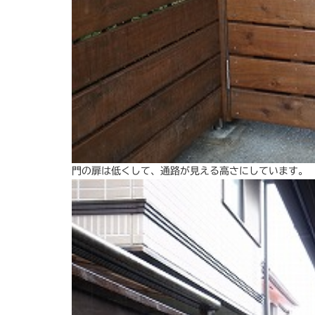
門の扉は低くして、通路が見える高さにしています。