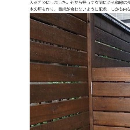
入るﾌﾟﾗﾝにしました。外から帰って玄関に至る動線
木の塀を作り、目線が合わないように配慮。しかも内