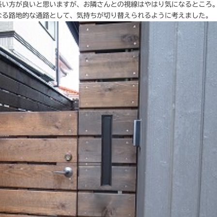
9月
9月
9月
9月
9月
9月
9月
9月
9月
9月
9月
9月
9月
9月
9月
9月
9月
10月
10月
10月
10月
10月
10月
10月
10月
10月
10月
10月
10月
10月
10月
10月
10月
10月
11月
11月
11月
11月
11月
11月
11月
11月
11月
11月
11月
11月
11月
11月
11月
11月
11月
は長い方が良いと思いますが、お隣さんとの視線はやはり気になるところ
なる路地的な通路として、気持ちが切り替えられるように考えました。