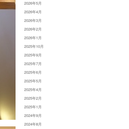
2026年5月
2026年4月
2026年3月
2026年2月
2026年1月
2025年10月
2025年9月
2025年7月
2025年6月
2025年5月
2025年4月
2025年2月
2025年1月
2024年9月
2024年8月