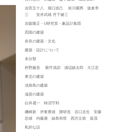
吉田五十八 堀口捨己 前川國男 坂倉準
三 安井武雄 丹下健三
吉阪隆正・U研究室・象設計集団
四国の建築
奈良の建築・文化
建築・設計について
未分類
村野藤吾 菊竹清訓 浦辺鎮太郎 大江宏
東北の建築
淡路島の建築
滋賀の建築
白井晟一 柿沼守利
磯崎新 伊東豊雄 隈研吾 谷口吉生 安藤
忠雄 内藤廣 妹島和世 西沢立衛 坂茂
私的な話