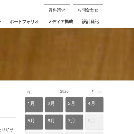
資料請求
お問合わせ
ル
ポートフォリオ
メディア掲載
設計日記
≪
≫
2026
▼
4月
4月
4月
4月
4月
4月
4月
4月
4月
4月
4月
4月
4月
4月
4月
4月
4月
1月
2月
3月
4月
8月
8月
8月
8月
8月
8月
8月
8月
8月
8月
8月
8月
8月
8月
8月
8月
8月
5月
6月
7月
8月
たりから