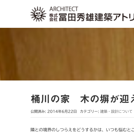
桶川の家 木の塀が迎える
公開済み: 2014年6月22日
カテゴリー:
建築・設計について
隣との境界のしつらえをどうするかは、いつも悩むと