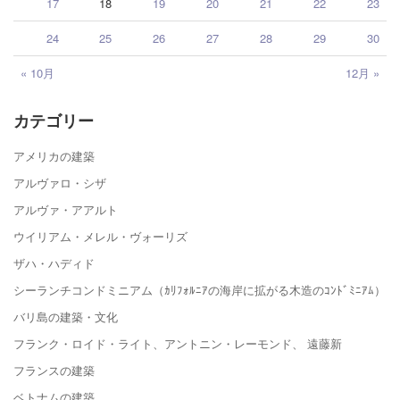
17
18
19
20
21
22
23
24
25
26
27
28
29
30
« 10月
12月 »
カテゴリー
アメリカの建築
アルヴァロ・シザ
アルヴァ・アアルト
ウイリアム・メレル・ヴォーリズ
ザハ・ハディド
シーランチコンドミニアム（ｶﾘﾌｫﾙﾆｱの海岸に拡がる木造のｺﾝﾄﾞﾐﾆｱﾑ）
バリ島の建築・文化
フランク・ロイド・ライト、アントニン・レーモンド、 遠藤新
フランスの建築
ベトナムの建築