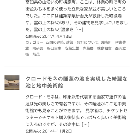
高知県の山沿いの町梼原町。ここは、林業の町で町の
街並みも木を多く使った立派な家が並ぶ美しいところ
でした。ここには建築家隈研吾氏が設計した町役場
や、雲の上のﾎﾃﾙがあり、その建物を見学しにいきまし
た。雲の上のﾎﾃﾙと温泉を […]
公開済み: 2017年4月13日
カテゴリー:
四国の建築
,
建築・設計について
,
磯崎新 伊東豊
雄 隈研吾 谷口吉生 安藤忠雄 内藤廣 妹島和世 西沢立
衛 坂茂
クロードモネの睡蓮の池を実現した綺麗な
池と地中美術館
クロード・モネは、印象派を代表する画家で連作の睡
蓮は光の美しさで有名ですが、その睡蓮がここ地中美
術館でも見ることができます。 見学者は、チケットセ
ンターでチケット購入後徒歩でしばらく歩いて美術館
に入るのですが、その途中に […]
公開済み: 2014年11月2日