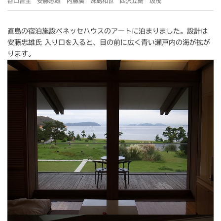
谷口吉生 安藤忠雄 内藤廣 妹島和世 西沢立衛 坂茂
直島の宿泊施設ベネッセハウスのアートに泊まりました。設計は
安藤忠雄氏 入り口を入ると、目の前に広く青い瀬戸内の海が拡が
ります。