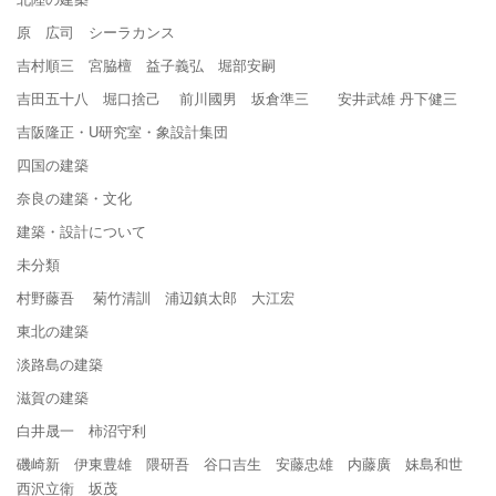
原 広司 シーラカンス
吉村順三 宮脇檀 益子義弘 堀部安嗣
吉田五十八 堀口捨己 前川國男 坂倉準三 安井武雄 丹下健三
吉阪隆正・U研究室・象設計集団
四国の建築
奈良の建築・文化
建築・設計について
未分類
村野藤吾 菊竹清訓 浦辺鎮太郎 大江宏
東北の建築
淡路島の建築
滋賀の建築
白井晟一 柿沼守利
磯崎新 伊東豊雄 隈研吾 谷口吉生 安藤忠雄 内藤廣 妹島和世
西沢立衛 坂茂