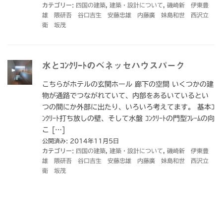
カテゴリー:
四国の建築
,
建築・設計について
,
磯崎新 伊東豊
雄 隈研吾 谷口吉生 安藤忠雄 内藤廣 妹島和世 西沢立
衛 坂茂
水とｺﾝｸﾘｰﾄのベネッセハウスパーク
こちらがホテルの玄関ホール 廊下の空間 いくつかの建
物が通路でつながれていて、内部をあるいているとい
つの間にか外部に出たり、いろいろ考えてます。 基本ｺ
ﾝｸﾘｰﾄ打ち放しの壁、そして水盤 ｺﾝｸﾘｰﾄの門型ﾌﾚｰﾑの向
こ […]
公開済み: 2014年11月5日
カテゴリー:
四国の建築
,
建築・設計について
,
磯崎新 伊東豊
雄 隈研吾 谷口吉生 安藤忠雄 内藤廣 妹島和世 西沢立
衛 坂茂