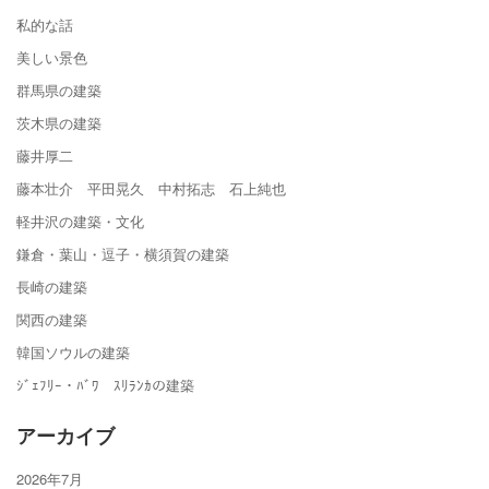
私的な話
美しい景色
群馬県の建築
茨木県の建築
藤井厚二
藤本壮介 平田晃久 中村拓志 石上純也
軽井沢の建築・文化
鎌倉・葉山・逗子・横須賀の建築
長崎の建築
関西の建築
韓国ソウルの建築
ｼﾞｪﾌﾘｰ・ﾊﾞﾜ ｽﾘﾗﾝｶの建築
アーカイブ
2026年7月