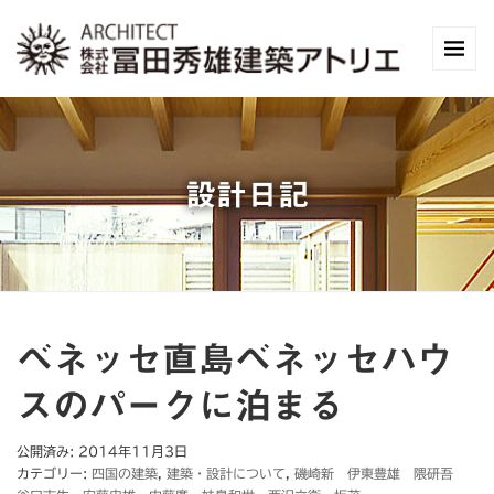
設計日記
ベネッセ直島ベネッセハウ
スのパークに泊まる
公開済み: 2014年11月3日
カテゴリー:
四国の建築
,
建築・設計について
,
磯崎新 伊東豊雄 隈研吾