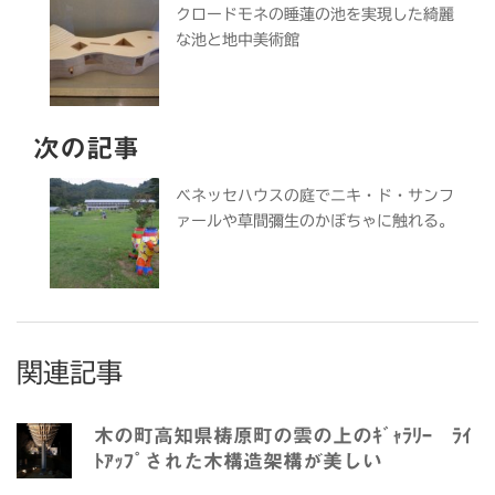
クロードモネの睡蓮の池を実現した綺麗
な池と地中美術館
次の記事
ベネッセハウスの庭でニキ・ド・サンフ
ァールや草間彌生のかぼちゃに触れる。
関連記事
木の町高知県梼原町の雲の上のｷﾞｬﾗﾘｰ ﾗｲ
ﾄｱｯﾌﾟされた木構造架構が美しい