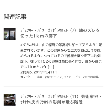
関連記事
ｼﾞｪﾌﾘｰ・ﾊﾞﾜ ｶﾝﾀﾞﾗﾏﾎﾃﾙ（7）軸のズレを
使った1ｋｍの廊下
ｶﾝﾀﾞﾗﾏﾎﾃﾙは、山の裾野の等高線に沿って這うように配
置されています。どの部屋からも広大な湖と山々が眺
められるようになっているので部屋を繋ぐ廊下は片側
廊下。従って152の部屋は横に長く伸び、端から端ま
では1ｋｍという […]
公開済み: 2015年5月11日
カテゴリー:
建築・設計について
,
ｼﾞｪﾌﾘｰ・ﾊﾞﾜ ｽﾘﾗﾝｶの建築
ｼﾞｪﾌﾘｰ・ﾊﾞﾜ ｶﾝﾀﾞﾗﾏﾎﾃﾙ（11）芸術家ﾗｷ・
ｾﾅﾅﾔｷ氏のﾌｸﾛｳの彫刻が飛ぶ階段