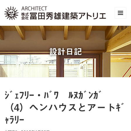
設計日記
ｼﾞｪﾌﾘｰ・ﾊﾞﾜ ﾙﾇｶﾞﾝｶﾞ
（4）ヘンハウスとアートｷﾞ
ｬﾗﾘｰ