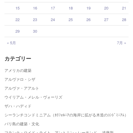
15
16
17
18
19
20
21
22
23
24
25
26
27
28
29
30
« 5月
7月 »
カテゴリー
アメリカの建築
アルヴァロ・シザ
アルヴァ・アアルト
ウイリアム・メレル・ヴォーリズ
ザハ・ハディド
シーランチコンドミニアム（ｶﾘﾌｫﾙﾆｱの海岸に拡がる木造のｺﾝﾄﾞﾐﾆｱﾑ）
バリ島の建築・文化
フランク・ロイド・ライト、アントニン・レーモンド、 遠藤新