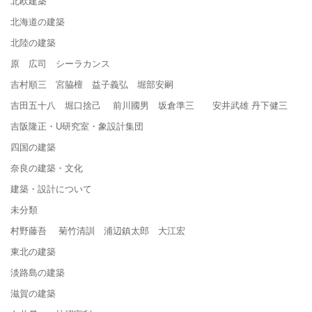
北欧建築
北海道の建築
北陸の建築
原 広司 シーラカンス
吉村順三 宮脇檀 益子義弘 堀部安嗣
吉田五十八 堀口捨己 前川國男 坂倉準三 安井武雄 丹下健三
吉阪隆正・U研究室・象設計集団
四国の建築
奈良の建築・文化
建築・設計について
未分類
村野藤吾 菊竹清訓 浦辺鎮太郎 大江宏
東北の建築
淡路島の建築
滋賀の建築