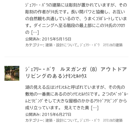
ｼﾞｪﾌﾘｰ・ﾊﾞﾜの建築には彫刻が置かれていますが、その
彫刻の作者がﾗｷ氏です。長い間バワと協働し、お互い
の自然観も共通しているので、うまくｺﾗﾎﾞﾚｰﾄしていま
す。ダイニングへ至る階段の最上部にこのﾗｷ氏のﾌｸﾛｳ
の […]
公開済み: 2015年5月15日
カテゴリー:
建築・設計について
,
ｼﾞｪﾌﾘｰ・ﾊﾞﾜ ｽﾘﾗﾝｶの建築
ｼﾞｪﾌﾘｰ・ﾊﾞﾜ ルヌガンガ（8）アウトドア
リビングのあるｼﾅﾓﾝﾋﾙﾊｳｽ
湖の見える丘はｼﾅﾓﾝﾋﾙと呼ばれていますが、その先の
敷地の一番奥にあるのがｼﾅﾓﾝﾋﾙﾊｳｽです。2つのﾍﾞｯﾄﾞﾙｰ
ﾑとﾘﾋﾞﾝｸﾞそして大きな屋根のかかるｱｳﾄﾄﾞｱﾘﾋﾞﾝｸﾞから
成り立っています。 見えてきた黄 […]
公開済み: 2015年6月27日
カテゴリー:
建築・設計について
,
ｼﾞｪﾌﾘｰ・ﾊﾞﾜ ｽﾘﾗﾝｶの建築