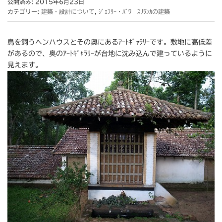
公開済み: 2015年6月23日
カテゴリー:
建築・設計について
,
ｼﾞｪﾌﾘｰ・ﾊﾞﾜ ｽﾘﾗﾝｶの建築
鳥を飼うヘンハウスとその奥にあるｱｰﾄｷﾞｬﾗﾘｰです。敷地に高低差
があるので、奥のｱｰﾄｷﾞｬﾗﾘｰが台地に沈み込んで建っているように
見えます。