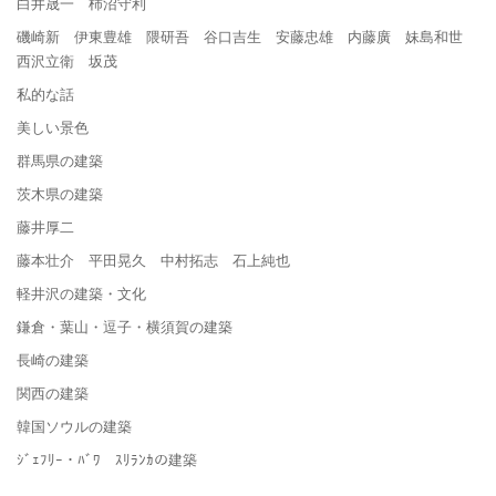
白井晟一 柿沼守利
磯崎新 伊東豊雄 隈研吾 谷口吉生 安藤忠雄 内藤廣 妹島和世
西沢立衛 坂茂
私的な話
美しい景色
群馬県の建築
茨木県の建築
藤井厚二
藤本壮介 平田晃久 中村拓志 石上純也
軽井沢の建築・文化
鎌倉・葉山・逗子・横須賀の建築
長崎の建築
関西の建築
韓国ソウルの建築
ｼﾞｪﾌﾘｰ・ﾊﾞﾜ ｽﾘﾗﾝｶの建築