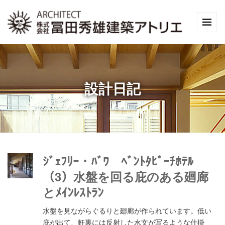
設計日記
ｼﾞｪﾌﾘｰ・ﾊﾞﾜ ﾍﾞﾝﾄﾀﾋﾞｰﾁﾎﾃﾙ
（3）水盤を回る庇のある廻廊
とﾒｲﾝﾚｽﾄﾗﾝ
水盤を見ながらぐるりと廻廊が作られています。低い
庇が出て、軒裏には反射した水文が写るような仕掛