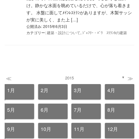
け。静かな水面を眺めているだけで、心が落ち着きま
す。 水盤に面してﾒｲﾝﾚｽﾄﾗﾝがありますが、木製サッシ
が実に美しく、また上 […]
公開済み: 2015年6月3日
カテゴリー:
建築・設計について
,
ｼﾞｪﾌﾘｰ・ﾊﾞﾜ ｽﾘﾗﾝｶの建築
≪
≫
2015
▼
1月
2月
3月
4月
5月
6月
7月
8月
9月
10月
11月
12月