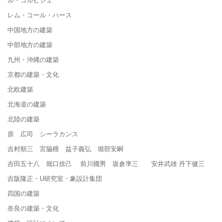
レム・コール・ハース
中国地方の建築
中部地方の建築
九州・沖縄の建築
京都の建築・文化
北欧建築
北海道の建築
北陸の建築
原 広司 シーラカンス
吉村順三 宮脇檀 益子義弘 堀部安嗣
吉田五十八 堀口捨己 前川國男 坂倉準三 安井武雄 丹下健三
吉阪隆正・U研究室・象設計集団
四国の建築
奈良の建築・文化