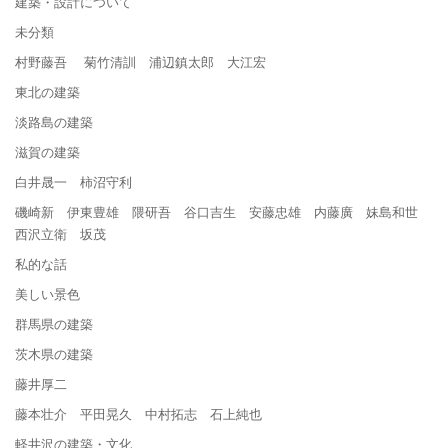
建築・設計について
未分類
村野藤吾 菊竹清訓 浦辺鎮太郎 大江宏
東北の建築
淡路島の建築
滋賀の建築
白井晟一 柿沼守利
磯崎新 伊東豊雄 隈研吾 谷口吉生 安藤忠雄 内藤廣 妹島和世
西沢立衛 坂茂
私的な話
美しい景色
群馬県の建築
茨木県の建築
藤井厚二
藤本壮介 平田晃久 中村拓志 石上純也
軽井沢の建築・文化