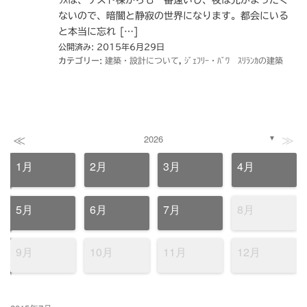
ｳｽは、ゲスト棟からも一番遠いし、夜は光がまったく
ないので、暗闇と静寂の世界になります。都会にいる
と本当に忘れ […]
公開済み: 2015年6月29日
カテゴリー:
建築・設計について
,
ｼﾞｪﾌﾘｰ・ﾊﾞﾜ ｽﾘﾗﾝｶの建築
≪
≫
2026
▼
1月
2月
3月
4月
5月
6月
7月
8月
9月
10月
11月
12月