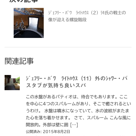
ｼﾞｪﾌﾘｰ・ﾊﾞﾜ ﾗｲﾄﾊｳｽ（2）ﾗｷ氏の戦士の
像が迎える螺旋階段
関連記事
ｼﾞｪﾌﾘｰ・ﾊﾞﾜ ﾗｲﾄﾊｳｽ（11）外のｼｬﾜｰ・バ
スタブが気持ち良いスパ
この水盤があるパティオは、待合でもあります。ここ
を中心に4つのスパルームがあり、そこで癒されるとい
うわけ。 水盤は噴水になっていて、水の波紋がまたま
た心を落ち着かせます。 さて、スパルーム こんな風に
開放的。外部は壁に囲 […]
公開済み: 2015年8月2日