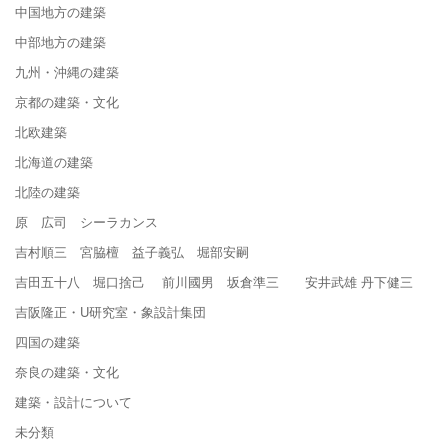
中国地方の建築
中部地方の建築
九州・沖縄の建築
京都の建築・文化
北欧建築
北海道の建築
北陸の建築
原 広司 シーラカンス
吉村順三 宮脇檀 益子義弘 堀部安嗣
吉田五十八 堀口捨己 前川國男 坂倉準三 安井武雄 丹下健三
吉阪隆正・U研究室・象設計集団
四国の建築
奈良の建築・文化
建築・設計について
未分類