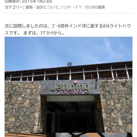
公開済み: 2015年7月23日
カテゴリー:
建築・設計について
,
ｼﾞｪﾌﾘｰ・ﾊﾞﾜ ｽﾘﾗﾝｶの建築
次に訪問しましたのは、ｺﾞｰﾙ郊外インド洋に面するﾎﾃﾙライトハウ
スです。 まずは、ｱﾌﾟﾛｰﾁから。