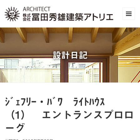
設計日記
ｼﾞｪﾌﾘｰ・ﾊﾞﾜ ﾗｲﾄﾊｳｽ
（1） エントランスプロロ
ーグ