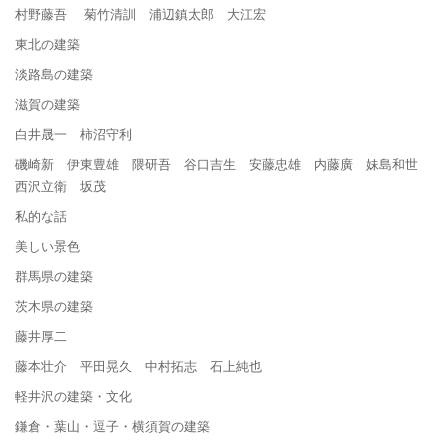
村野藤吾 菊竹清訓 浦辺鎮太郎 大江宏
東北の建築
淡路島の建築
滋賀の建築
白井晟一 柿沼守利
磯崎新 伊東豊雄 隈研吾 谷口吉生 安藤忠雄 内藤廣 妹島和世
西沢立衛 坂茂
私的な話
美しい景色
群馬県の建築
茨木県の建築
藤井厚二
藤本壮介 平田晃久 中村拓志 石上純也
軽井沢の建築・文化
鎌倉・葉山・逗子・横須賀の建築