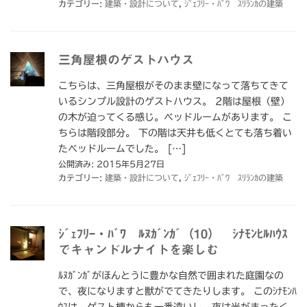
カテゴリー:
建築・設計について
,
ｼﾞｪﾌﾘｰ・ﾊﾞﾜ ｽﾘﾗﾝｶの建築
三角屋根のゲストハウス
こちらは、三角屋根がそのまま壁になって落ちてきて
いるシンプル設計のゲストハウス。 2階は屋根（壁）
の木が迫ってくる感じ。ベッドルームがあります。 こ
ちらは階段部分。 下の階は天井も低くとても落ち着い
たベッドルームでした。 […]
公開済み: 2015年5月27日
カテゴリー:
建築・設計について
,
ｼﾞｪﾌﾘｰ・ﾊﾞﾜ ｽﾘﾗﾝｶの建築
ｼﾞｪﾌﾘｰ・ﾊﾞﾜ ﾙﾇｶﾞﾝｶﾞ（10） ｼﾅﾓﾝﾋﾙﾊｳｽ
でキャンドルナイトを楽しむ
ﾙﾇｶﾞﾝｶﾞがほんとうに豊かな自然で囲まれた庭園なの
で、夜になりますと獣がでてきたりします。 このｼﾅﾓﾝﾊ