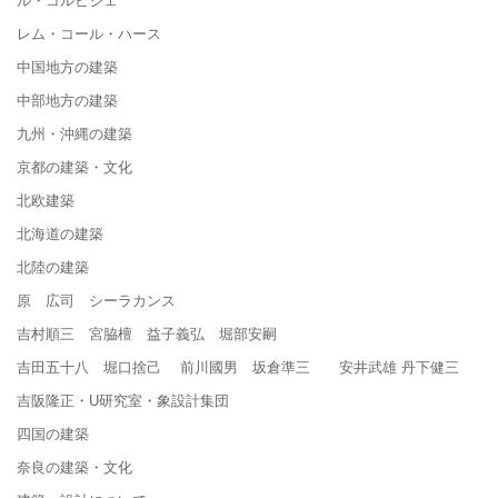
レム・コール・ハース
中国地方の建築
中部地方の建築
九州・沖縄の建築
京都の建築・文化
北欧建築
北海道の建築
北陸の建築
原 広司 シーラカンス
吉村順三 宮脇檀 益子義弘 堀部安嗣
吉田五十八 堀口捨己 前川國男 坂倉準三 安井武雄 丹下健三
吉阪隆正・U研究室・象設計集団
四国の建築
奈良の建築・文化