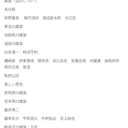
建築・設計について
未分類
村野藤吾 菊竹清訓 浦辺鎮太郎 大江宏
東北の建築
淡路島の建築
滋賀の建築
白井晟一 柿沼守利
磯崎新 伊東豊雄 隈研吾 谷口吉生 安藤忠雄 内藤廣 妹島和世
西沢立衛 坂茂
私的な話
美しい景色
群馬県の建築
茨木県の建築
藤井厚二
藤本壮介 平田晃久 中村拓志 石上純也
軽井沢の建築・文化