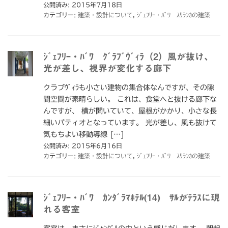
公開済み: 2015年7月18日
カテゴリー:
建築・設計について
,
ｼﾞｪﾌﾘｰ・ﾊﾞﾜ ｽﾘﾗﾝｶの建築
ｼﾞｪﾌﾘｰ・ﾊﾞﾜ ｸﾞﾗﾌﾞｳﾞｨﾗ（2）風が抜け、
光が差し、視界が変化する廊下
クラブｳﾞｨﾗも小さい建物の集合体なんですが、その隙
間空間が素晴らしい。 これは、食堂へと抜ける廊下な
んですが、 横が開いていて、屋根がかかり、小さな長
細いパティオとなっています。 光が差し、風も抜けて
気もちよい移動導線 […]
公開済み: 2015年6月16日
カテゴリー:
建築・設計について
,
ｼﾞｪﾌﾘｰ・ﾊﾞﾜ ｽﾘﾗﾝｶの建築
ｼﾞｪﾌﾘｰ・ﾊﾞﾜ ｶﾝﾀﾞﾗﾏﾎﾃﾙ(14) ｻﾙがﾃﾗｽに現
れる客室