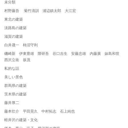
未分類
村野藤吾 菊竹清訓 浦辺鎮太郎 大江宏
東北の建築
淡路島の建築
滋賀の建築
白井晟一 柿沼守利
磯崎新 伊東豊雄 隈研吾 谷口吉生 安藤忠雄 内藤廣 妹島和世
西沢立衛 坂茂
私的な話
美しい景色
群馬県の建築
茨木県の建築
藤井厚二
藤本壮介 平田晃久 中村拓志 石上純也
軽井沢の建築・文化