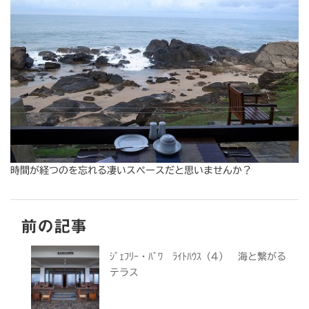
時間が経つのを忘れる凄いスペースだと思いませんか？
前の記事
ｼﾞｪﾌﾘｰ・ﾊﾞﾜ ﾗｲﾄﾊｳｽ（4） 海と繋がる
テラス