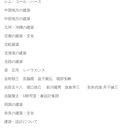
レム・コール・ハース
中国地方の建築
中部地方の建築
九州・沖縄の建築
京都の建築・文化
北欧建築
北海道の建築
北陸の建築
原 広司 シーラカンス
吉村順三 宮脇檀 益子義弘 堀部安嗣
吉田五十八 堀口捨己 前川國男 坂倉準三 安井武雄 丹下健三
吉阪隆正・U研究室・象設計集団
四国の建築
奈良の建築・文化
建築・設計について