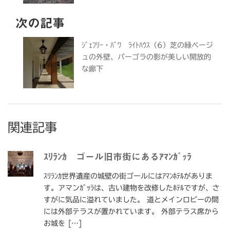
次の記事
ｼﾞｪﾌﾘｰ・ﾊﾞﾜ ﾗｲﾄﾊｳｽ（6）芝の緑ベージ
ュの外壁、パーゴラの影が美しい開放的
な廊下
関連記事
ｽﾘﾗﾝｶ ゴール旧市街にあるｱﾏﾝｶﾞｯﾗ
ｽﾘﾗﾝｶ世界遺産の城壁の街ゴールにはｱﾏﾝﾎﾃﾙがありま
す。アマンｶﾞｯﾗは、古い建物を改修したﾎﾃﾙですが、さ
すがに気品に溢れていました。 道とメインロビーの間
には外部テラスが置かれています。 外部テラス席から
お城を […]