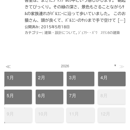
客室は、まさにｼﾞｬﾝｸﾞﾙの中という感じがします。 朝起
きてびっくり。その緑の深さ、景色もさることながらｻ
ﾙの家族連れがﾊﾞﾙｺﾆｰに沿って歩いていました。 このお
猿さん、頭が良くて、ﾊﾞﾙｺﾆｰのｻｯｼまで手で空けて […]
公開済み: 2015年5月18日
カテゴリー:
建築・設計について
,
ｼﾞｪﾌﾘｰ・ﾊﾞﾜ ｽﾘﾗﾝｶの建築
≪
≫
2026
▼
1月
2月
3月
4月
5月
6月
7月
8月
9月
10月
11月
12月