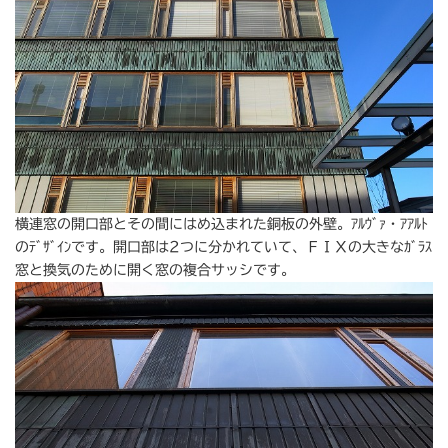
横連窓の開口部とその間にはめ込まれた銅板の外壁。ｱﾙｳﾞｧ・ｱｱﾙﾄ
のﾃﾞｻﾞｲﾝです。開口部は2つに分かれていて、ＦＩＸの大きなｶﾞﾗｽ
窓と換気のために開く窓の複合サッシです。