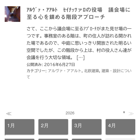
ｱﾙｳﾞｧ・ｱｱﾙﾄ ｾｲﾅｯﾂァﾛの役場 議会場に
至る心を鎮める階段アプローチ
さて、ここから議会場に至るｱﾌﾟﾛｰﾁがまた見せ場の一
つです。事務室のある階は、町の住人が訪れる開かれ
た場であるので、中庭に思いっきり開放された明るい
空間でしたが、この階段から上は、村の役人さん達が
会議を行う大切な領域。 […]
公開済み: 2016年6月27日
カテゴリー:
アルヴァ・アアルト
,
北欧建築
,
建築・設計につい
て
≪
≫
2026
▼
1月
2月
3月
4月