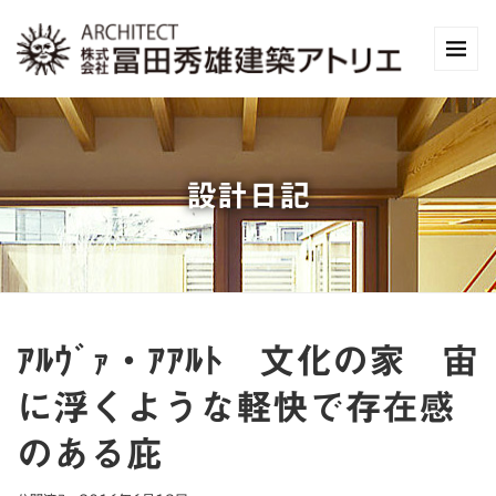
設計日記
ｱﾙｳﾞｧ・ｱｱﾙﾄ 文化の家 宙
に浮くような軽快で存在感
のある庇