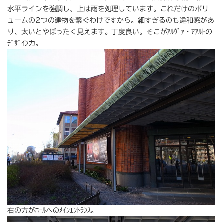
水平ラインを強調し、上は雨を処理しています。これだけのボリ
ュームの2つの建物を繋ぐわけですから。細すぎるのも違和感があ
り、太いとやぼったく見えます。丁度良い。そこがｱﾙｳﾞｧ・ｱｱﾙﾄの
ﾃﾞｻﾞｲﾝ力。
右の方がﾎｰﾙへのﾒｲﾝｴﾝﾄﾗﾝｽ。