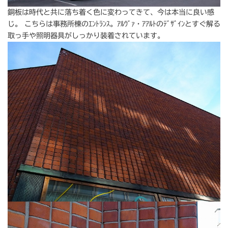
銅板は時代と共に落ち着く色に変わってきて、今は本当に良い感
じ。 こちらは事務所棟のｴﾝﾄﾗﾝｽ。ｱﾙｳﾞｧ・ｱｱﾙﾄのﾃﾞｻﾞｲﾝとすぐ解る
取っ手や照明器具がしっかり装着されています。