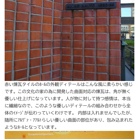
赤い煉瓦タイルのﾎｰﾙの外観ディテールはこんな風に柔らかい感じ
です。この文化の家の為に開発した曲面対応の煉瓦は、角が無く
優しい仕上げになっています。人が物に対して持つ感情は、本当
に繊細なので、このような優しいディテールの組み合わせから全
体のｲﾒｰｼﾞが伝わっていくわけです。 内部は入れませんでしたが、
随所にｱﾙｳﾞｧ・ｱｱﾙﾄらしい優しい曲面の部位があり、包み込まれた
ようなﾎｰﾙとなっています。