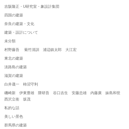
吉阪隆正・U研究室・象設計集団
四国の建築
奈良の建築・文化
建築・設計について
未分類
村野藤吾 菊竹清訓 浦辺鎮太郎 大江宏
東北の建築
淡路島の建築
滋賀の建築
白井晟一 柿沼守利
磯崎新 伊東豊雄 隈研吾 谷口吉生 安藤忠雄 内藤廣 妹島和世
西沢立衛 坂茂
私的な話
美しい景色
群馬県の建築