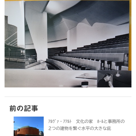
前の記事
ｱﾙｳﾞｧ・ｱｱﾙﾄ 文化の家 ﾎｰﾙと事務所の
2つの建物を繋ぐ水平の大きな庇