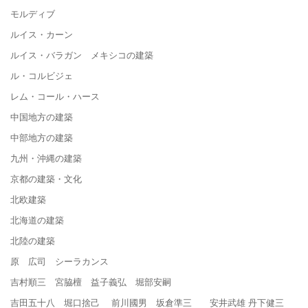
モルディブ
ルイス・カーン
ルイス・バラガン メキシコの建築
ル・コルビジェ
レム・コール・ハース
中国地方の建築
中部地方の建築
九州・沖縄の建築
京都の建築・文化
北欧建築
北海道の建築
北陸の建築
原 広司 シーラカンス
吉村順三 宮脇檀 益子義弘 堀部安嗣
吉田五十八 堀口捨己 前川國男 坂倉準三 安井武雄 丹下健三