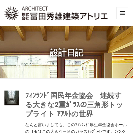
設計日記
ﾌｨﾝﾗﾝﾄﾞ国民年金協会 連続す
る大きな2重ｶﾞﾗｽの三角形トッ
プライト ｱｱﾙﾄの世界
なんと言いましても、このﾌｨﾝﾗﾝﾄﾞ厚生年金協会ホール
の目玉はこの大きな三角のガラスﾄｯﾌﾟﾗｲﾄです。ﾌｨﾝﾗﾝ