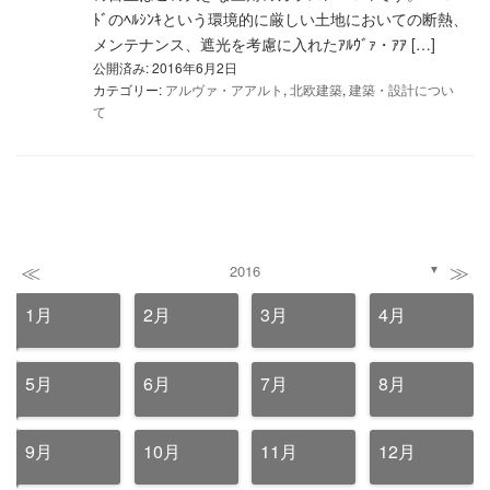
ﾄﾞのﾍﾙｼﾝｷという環境的に厳しい土地においての断熱、
メンテナンス、遮光を考慮に入れたｱﾙｳﾞｧ・ｱｱ […]
公開済み: 2016年6月2日
カテゴリー:
アルヴァ・アアルト
,
北欧建築
,
建築・設計につい
て
≪
≫
2016
▼
1月
2月
3月
4月
5月
6月
7月
8月
9月
10月
11月
12月