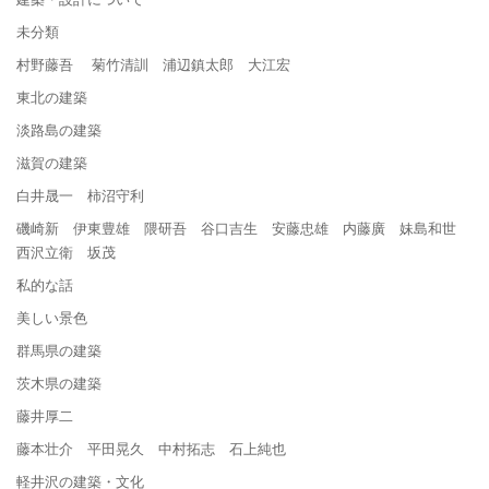
未分類
村野藤吾 菊竹清訓 浦辺鎮太郎 大江宏
東北の建築
淡路島の建築
滋賀の建築
白井晟一 柿沼守利
磯崎新 伊東豊雄 隈研吾 谷口吉生 安藤忠雄 内藤廣 妹島和世
西沢立衛 坂茂
私的な話
美しい景色
群馬県の建築
茨木県の建築
藤井厚二
藤本壮介 平田晃久 中村拓志 石上純也
軽井沢の建築・文化