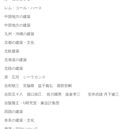
レム・コール・ハース
中国地方の建築
中部地方の建築
九州・沖縄の建築
京都の建築・文化
北欧建築
北海道の建築
北陸の建築
原 広司 シーラカンス
吉村順三 宮脇檀 益子義弘 堀部安嗣
吉田五十八 堀口捨己 前川國男 坂倉準三 安井武雄 丹下健三
吉阪隆正・U研究室・象設計集団
四国の建築
奈良の建築・文化
建築・設計について