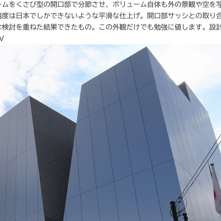
9月
9月
9月
9月
9月
9月
9月
9月
9月
9月
9月
9月
9月
9月
9月
9月
9月
10月
10月
10月
10月
10月
10月
10月
10月
10月
10月
10月
10月
10月
10月
10月
10月
10月
11月
11月
11月
11月
11月
11月
11月
11月
11月
11月
11月
11月
11月
11月
11月
11月
11月
ームをくさび型の開口部で分節させ、ボリューム自体も外の景観や空を写
板の精度は日本でしかできないような平滑な仕上げ。開口部サッシとの取り
な検討を重ねた結果できたもの。この外観だけでも勉強に値します。設
V