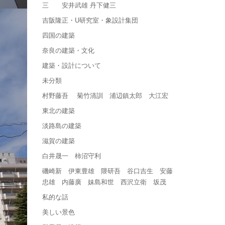
三 安井武雄 丹下健三
吉阪隆正・U研究室・象設計集団
四国の建築
奈良の建築・文化
建築・設計について
未分類
村野藤吾 菊竹清訓 浦辺鎮太郎 大江宏
東北の建築
淡路島の建築
滋賀の建築
白井晟一 柿沼守利
磯崎新 伊東豊雄 隈研吾 谷口吉生 安藤
忠雄 内藤廣 妹島和世 西沢立衛 坂茂
私的な話
美しい景色