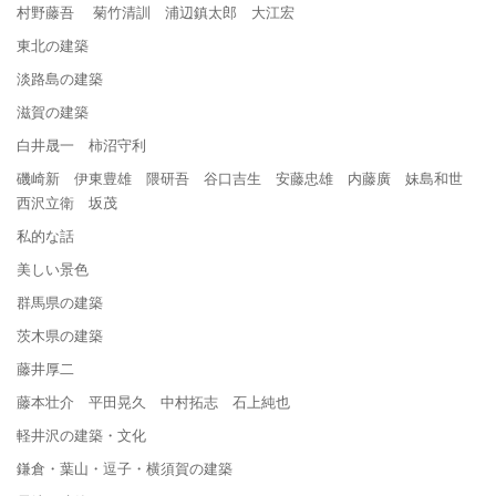
村野藤吾 菊竹清訓 浦辺鎮太郎 大江宏
東北の建築
淡路島の建築
滋賀の建築
白井晟一 柿沼守利
磯崎新 伊東豊雄 隈研吾 谷口吉生 安藤忠雄 内藤廣 妹島和世
西沢立衛 坂茂
私的な話
美しい景色
群馬県の建築
茨木県の建築
藤井厚二
藤本壮介 平田晃久 中村拓志 石上純也
軽井沢の建築・文化
鎌倉・葉山・逗子・横須賀の建築