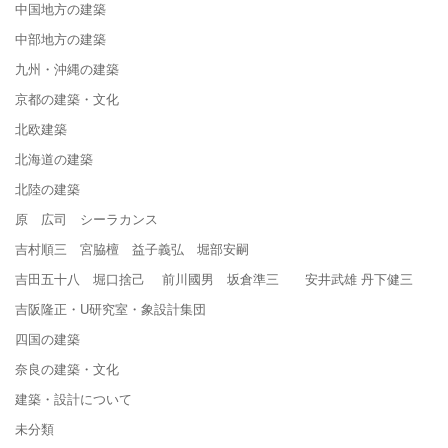
中国地方の建築
中部地方の建築
九州・沖縄の建築
京都の建築・文化
北欧建築
北海道の建築
北陸の建築
原 広司 シーラカンス
吉村順三 宮脇檀 益子義弘 堀部安嗣
吉田五十八 堀口捨己 前川國男 坂倉準三 安井武雄 丹下健三
吉阪隆正・U研究室・象設計集団
四国の建築
奈良の建築・文化
建築・設計について
未分類