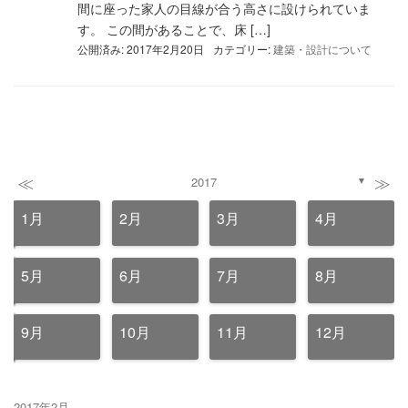
間に座った家人の目線が合う高さに設けられていま
す。 この間があることで、床 […]
公開済み: 2017年2月20日
カテゴリー:
建築・設計について
≪
≫
2017
▼
1月
2月
3月
4月
5月
6月
7月
8月
9月
10月
11月
12月
2017年2月