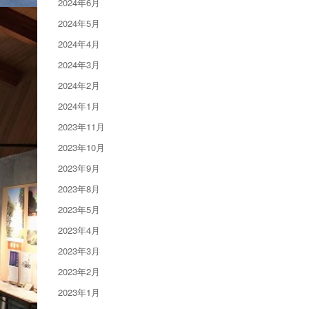
2024年6月
2024年5月
2024年4月
2024年3月
2024年2月
2024年1月
2023年11月
2023年10月
2023年9月
2023年8月
2023年5月
2023年4月
2023年3月
2023年2月
2023年1月