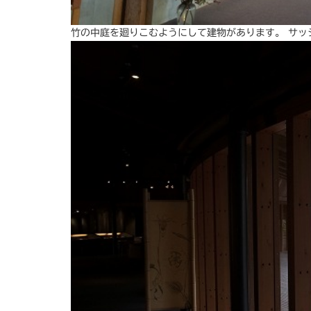
竹の中庭を廻りこむようにして建物があります。 サッ