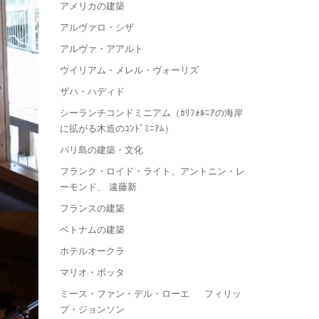
アメリカの建築
アルヴァロ・シザ
アルヴァ・アアルト
ウイリアム・メレル・ヴォーリズ
ザハ・ハディド
シーランチコンドミニアム（ｶﾘﾌｫﾙﾆｱの海岸
に拡がる木造のｺﾝﾄﾞﾐﾆｱﾑ）
バリ島の建築・文化
フランク・ロイド・ライト、アントニン・レ
ーモンド、 遠藤新
フランスの建築
ベトナムの建築
ホテルオークラ
マリオ・ボッタ
ミース・ファン・デル・ローエ フィリッ
プ・ジョンソン