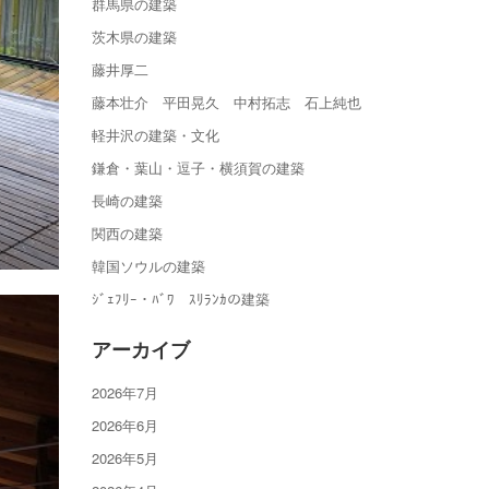
群馬県の建築
茨木県の建築
藤井厚二
藤本壮介 平田晃久 中村拓志 石上純也
軽井沢の建築・文化
鎌倉・葉山・逗子・横須賀の建築
長崎の建築
関西の建築
韓国ソウルの建築
ｼﾞｪﾌﾘｰ・ﾊﾞﾜ ｽﾘﾗﾝｶの建築
アーカイブ
2026年7月
2026年6月
2026年5月