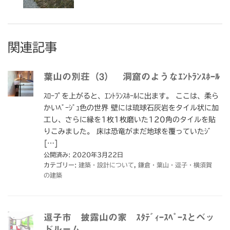
関連記事
葉山の別荘（3） 洞窟のようなｴﾝﾄﾗﾝｽﾎｰﾙ
ｽﾛｰﾌﾟを上がると、ｴﾝﾄﾗﾝｽﾎｰﾙに出ます。 ここは、柔ら
かいﾍﾞｰｼﾞｭ色の世界 壁には琉球石灰岩をタイル状に加
工し、さらに縁を1枚1枚磨いた120角のタイルを貼
りこみました。 床は恐竜がまだ地球を覆っていたｼﾞ
[…]
公開済み: 2020年3月22日
カテゴリー:
建築・設計について
,
鎌倉・葉山・逗子・横須賀
の建築
逗子市 披露山の家 ｽﾀﾃﾞｨｰｽﾍﾟｰｽとベッ
ドルーム