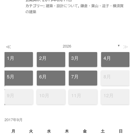
カテゴリー:
建築・設計について
,
鎌倉・葉山・逗子・横須賀
の建築
≪
≫
2026
▼
1月
2月
3月
4月
5月
6月
7月
8月
9月
10月
11月
12月
2017年9月
月
火
水
木
金
土
日