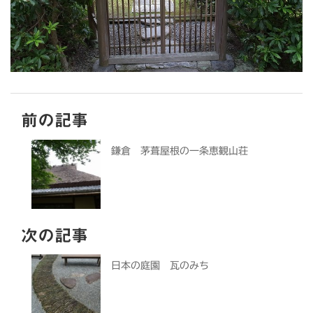
前の記事
鎌倉 茅葺屋根の一条恵観山荘
次の記事
日本の庭園 瓦のみち