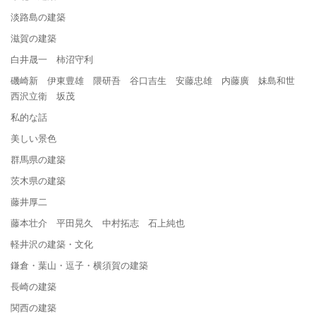
淡路島の建築
滋賀の建築
白井晟一 柿沼守利
磯崎新 伊東豊雄 隈研吾 谷口吉生 安藤忠雄 内藤廣 妹島和世
西沢立衛 坂茂
私的な話
美しい景色
群馬県の建築
茨木県の建築
藤井厚二
藤本壮介 平田晃久 中村拓志 石上純也
軽井沢の建築・文化
鎌倉・葉山・逗子・横須賀の建築
長崎の建築
関西の建築