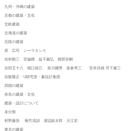
九州・沖縄の建築
京都の建築・文化
北欧建築
北海道の建築
北陸の建築
原 広司 シーラカンス
吉村順三 宮脇檀 益子義弘 堀部安嗣
吉田五十八 堀口捨己 前川國男 坂倉準三 安井武雄 丹下健三
吉阪隆正・U研究室・象設計集団
四国の建築
奈良の建築・文化
建築・設計について
未分類
村野藤吾 菊竹清訓 浦辺鎮太郎 大江宏
東北の建築