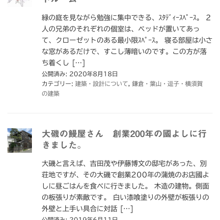
緑の庭を見ながら勉強に集中できる、ｽﾀﾃﾞｨｰｽﾍﾟｰｽ。 2
人の兄弟のそれぞれの個室は、ベッドが置いてあっ
て、クローゼットのある最小限ｽﾍﾟｰｽ。 寝る部屋は小さ
な窓があるだけで、すこし薄暗いのです。この方が落
ち着くし […]
公開済み: 2020年8月18日
カテゴリー:
建築・設計について
,
鎌倉・葉山・逗子・横須賀
の建築
大磯の鰻屋さん 創業200年の國よしに行
きました。
大磯と言えば、吉田茂や伊藤博文の邸宅があった、別
荘地ですが、その大磯で創業200年の蒲焼のお店國よ
しに昼ごはんを食べに行きました。 木造の建物。側面
の板張りが素敵です。 白い漆喰塗りの外壁が板張りの
外壁と上手い具合に対話 […]
公開済み: 2019年6月11日