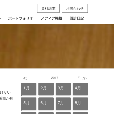
資料請求
お問合わせ
ル
ポートフォリオ
メディア掲載
設計日記
≪
≫
2017
▼
4月
4月
4月
4月
4月
4月
4月
4月
4月
4月
4月
4月
4月
4月
4月
4月
4月
1月
2月
3月
4月
りげない
浴室が見
8月
8月
8月
8月
8月
8月
8月
8月
8月
8月
8月
8月
8月
8月
8月
8月
8月
5月
6月
7月
8月