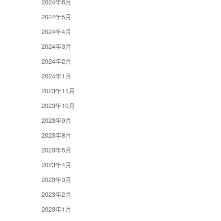
2024年6月
2024年5月
2024年4月
2024年3月
2024年2月
2024年1月
2023年11月
2023年10月
2023年9月
2023年8月
2023年5月
2023年4月
2023年3月
2023年2月
2023年1月