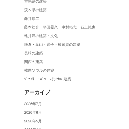
群馬県の建築
茨木県の建築
藤井厚二
藤本壮介 平田晃久 中村拓志 石上純也
軽井沢の建築・文化
鎌倉・葉山・逗子・横須賀の建築
長崎の建築
関西の建築
韓国ソウルの建築
ｼﾞｪﾌﾘｰ・ﾊﾞﾜ ｽﾘﾗﾝｶの建築
アーカイブ
2026年7月
2026年6月
2026年5月