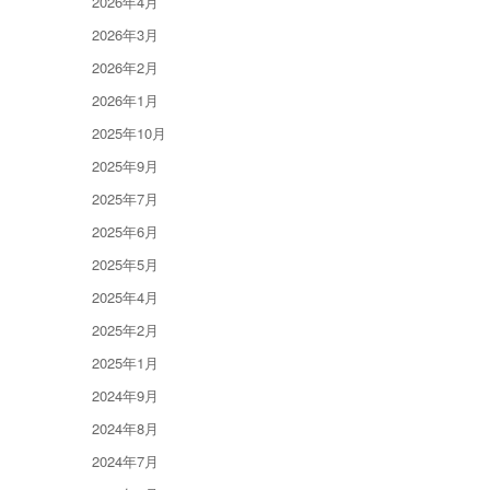
2026年4月
2026年3月
2026年2月
2026年1月
2025年10月
2025年9月
2025年7月
2025年6月
2025年5月
2025年4月
2025年2月
2025年1月
2024年9月
2024年8月
2024年7月