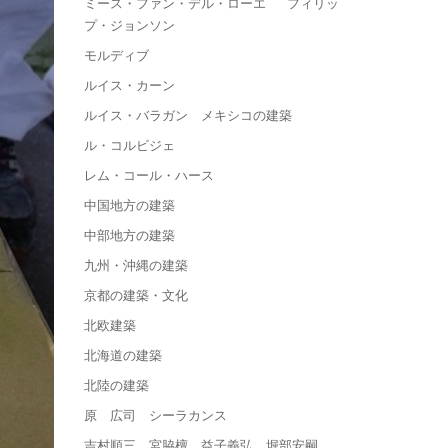
ミース・ファン・デル・ローエ フィリッ
プ・ジョンソン
モルディブ
ルイス・カーン
ルイス・バラガン メキシコの建築
ル・コルビジェ
レム・コール・ハース
中国地方の建築
中部地方の建築
九州・沖縄の建築
京都の建築・文化
北欧建築
北海道の建築
北陸の建築
原 広司 シーラカンス
吉村順三 宮脇檀 益子義弘 堀部安嗣