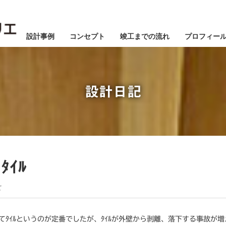
設計事例
コンセプト
竣工までの流れ
プロフィー
設計日記
ｲﾙ
1月
1月
1月
1月
1月
1月
1月
1月
1月
1月
1月
1月
1月
1月
1月
1月
1月
2月
2月
2月
2月
2月
2月
2月
2月
2月
2月
2月
2月
2月
2月
2月
2月
2月
3月
3月
3月
3月
3月
3月
3月
3月
3月
3月
3月
3月
3月
3月
3月
3月
3月
て
5月
5月
5月
5月
5月
5月
5月
5月
5月
5月
5月
5月
5月
5月
5月
5月
5月
6月
6月
6月
6月
6月
6月
6月
6月
6月
6月
6月
6月
6月
6月
6月
6月
6月
7月
7月
7月
7月
7月
7月
7月
7月
7月
7月
7月
7月
7月
7月
7月
7月
7月
考えてﾀｲﾙというのが定番でしたが、ﾀｲﾙが外壁から剥離、落下する事故が増