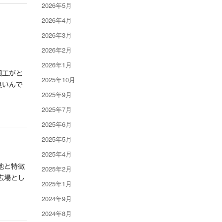
2026年5月
2026年4月
2026年3月
2026年2月
2026年1月
細工がと
2025年10月
良いんで
2025年9月
2025年7月
2025年6月
2025年5月
2025年4月
地と特徴
2025年2月
広場とし
2025年1月
2024年9月
2024年8月