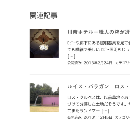
関連記事
川奈ホテルー職人の腕が冴
ﾛﾋﾞｰや廊下にある照明器具を見て
ても繊細で美しい ﾛﾋﾞｰ照明も
[…]
公開済み: 2013年2月24日
カテゴリ
ルイス・バラガン ロス・
ロス・クルべスは、以前草地であ
づけて分譲した土地だそうです。
てまたランドマー […]
公開済み: 2010年12月5日
カテゴリ