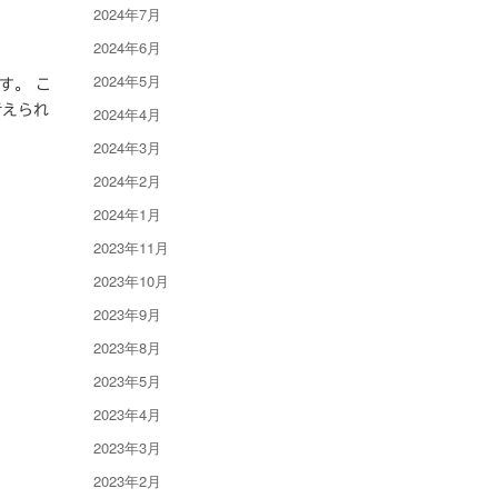
2024年7月
2024年6月
2024年5月
す。 こ
考えられ
2024年4月
2024年3月
2024年2月
2024年1月
2023年11月
2023年10月
2023年9月
2023年8月
2023年5月
2023年4月
2023年3月
2023年2月