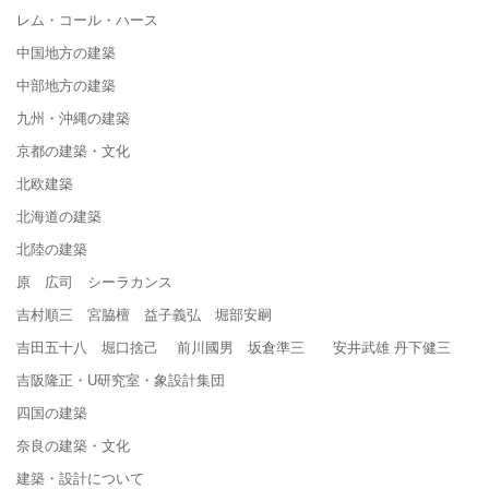
レム・コール・ハース
中国地方の建築
中部地方の建築
九州・沖縄の建築
京都の建築・文化
北欧建築
北海道の建築
北陸の建築
原 広司 シーラカンス
吉村順三 宮脇檀 益子義弘 堀部安嗣
吉田五十八 堀口捨己 前川國男 坂倉準三 安井武雄 丹下健三
吉阪隆正・U研究室・象設計集団
四国の建築
奈良の建築・文化
建築・設計について