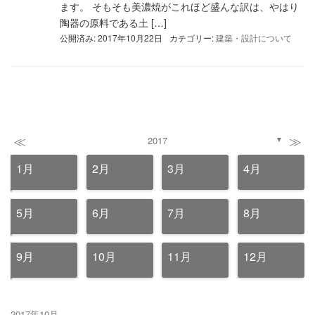
ます。 そもそも美濃焼がこれほど盛んな訳は、やはり
陶器の原料である土 […]
公開済み: 2017年10月22日
カテゴリー:
建築・設計について
≪
≫
2017
▼
1月
2月
3月
4月
5月
6月
7月
8月
9月
10月
11月
12月
2017年10月