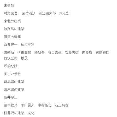
未分類
村野藤吾 菊竹清訓 浦辺鎮太郎 大江宏
東北の建築
淡路島の建築
滋賀の建築
白井晟一 柿沼守利
磯崎新 伊東豊雄 隈研吾 谷口吉生 安藤忠雄 内藤廣 妹島和世
西沢立衛 坂茂
私的な話
美しい景色
群馬県の建築
茨木県の建築
藤井厚二
藤本壮介 平田晃久 中村拓志 石上純也
軽井沢の建築・文化