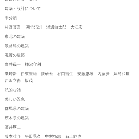
建築・設計について
未分類
村野藤吾 菊竹清訓 浦辺鎮太郎 大江宏
東北の建築
淡路島の建築
滋賀の建築
白井晟一 柿沼守利
磯崎新 伊東豊雄 隈研吾 谷口吉生 安藤忠雄 内藤廣 妹島和世
西沢立衛 坂茂
私的な話
美しい景色
群馬県の建築
茨木県の建築
藤井厚二
藤本壮介 平田晃久 中村拓志 石上純也