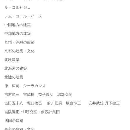
ル・コルビジェ
レム・コール・ハース
中国地方の建築
中部地方の建築
九州・沖縄の建築
京都の建築・文化
北欧建築
北海道の建築
北陸の建築
原 広司 シーラカンス
吉村順三 宮脇檀 益子義弘 堀部安嗣
吉田五十八 堀口捨己 前川國男 坂倉準三 安井武雄 丹下健三
吉阪隆正・U研究室・象設計集団
四国の建築
奈良の建築・文化