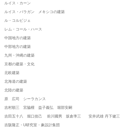
ルイス・カーン
ルイス・バラガン メキシコの建築
ル・コルビジェ
レム・コール・ハース
中国地方の建築
中部地方の建築
九州・沖縄の建築
京都の建築・文化
北欧建築
北海道の建築
北陸の建築
原 広司 シーラカンス
吉村順三 宮脇檀 益子義弘 堀部安嗣
吉田五十八 堀口捨己 前川國男 坂倉準三 安井武雄 丹下健三
吉阪隆正・U研究室・象設計集団