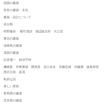
四国の建築
奈良の建築・文化
建築・設計について
未分類
村野藤吾 菊竹清訓 浦辺鎮太郎 大江宏
東北の建築
淡路島の建築
滋賀の建築
白井晟一 柿沼守利
磯崎新 伊東豊雄 隈研吾 谷口吉生 安藤忠雄 内藤廣 妹島和世
西沢立衛 坂茂
私的な話
美しい景色
群馬県の建築
茨木県の建築